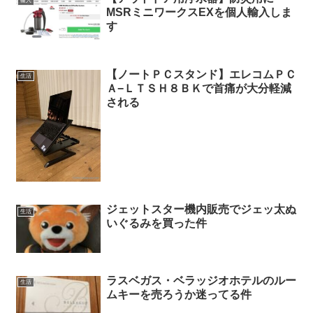
輸入
MSRミニワークスEXを個人輸入しま
す
【ノートＰＣスタンド】エレコムＰＣ
生活
Ａ−ＬＴＳＨ８ＢＫで首痛が大分軽減
される
ジェットスター機内販売でジェッ太ぬ
生活
いぐるみを買った件
ラスベガス・ベラッジオホテルのルー
生活
ムキーを売ろうか迷ってる件