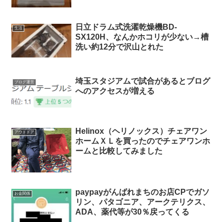
日立ドラム式洗濯乾燥機BD-
生活
SX120H、なんかホコリが少ない→槽
洗い約12分で沢山とれた
埼玉スタジアムで試合があるとブログ
ブログ運営
へのアクセスが増える
Helinox（ヘリノックス）チェアワン
アウトドア
ホームＸＬを買ったのでチェアワンホ
ームと比較してみました
paypayがんばれまちのお店CPでガソ
お金関係
リン、パタゴニア、アークテリクス、
ADA、薬代等が30％戻ってくる