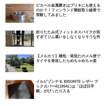
ピカール金属磨きはブリキにも使える
生活
のか？！フィンランド製蚊取り線香で
実験してみました
折りたたみ式フィットネスバイクが良
生活
すぎてジム通いをしなくなりそうな件
【メルカリ】梱包・発送たのメル便で
生活
タイヤを発送したらめちゃめちゃ楽
イルビゾンテ IL BISONTE レザー ブ
生活
ックカバー411854には「ほぼ日手
帳」がぴったり入る