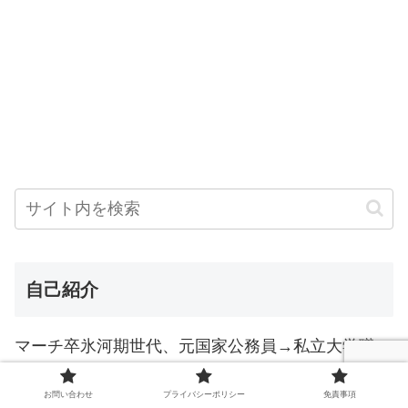
自己紹介
マーチ卒氷河期世代、元国家公務員→私立大学職
員、トカイナカ在住。
お問い合わせ
プライバシーポリシー
免責事項
資格：TOEIC795点、国連英検B級