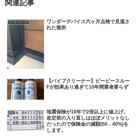
関連記事
ワンダーデバイス六ヶ月点検で見逃さ
ワンダーデバイス
れた箇所
【パイプクリーナー】ピーピースルー
生活
Fが効果あり過ぎて10年間業者要らず
地震保険が10年で2倍以上に値上げ。
生活
改定前の入り直しはほぼメリットなし
だったので保険金の減額(50→40%)を
します。