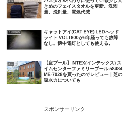
バスタオル代わりに使っている少し大
生活
きめのフェイスタオルを更新。洗濯
量、洗剤量、電気代減
キャットアイ(CAT EYE) LEDヘッド
自転車関係
ライト VOLT800が6年経っても故障
なし。懐中電灯としても使える。
【庭プール】INTEX(インテックス) ス
芝生
イムセンターファミリープール 58484
ME-7028を買ったのでレビュー｜芝の
吸水力についても
スポンサーリンク