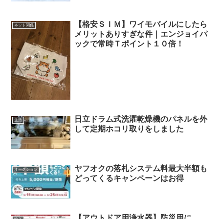
【格安ＳＩＭ】ワイモバイルにしたら
ネット関係
メリットありすぎな件｜エンジョイパ
ックで常時Ｔポイント１０倍！
日立ドラム式洗濯乾燥機のパネルを外
生活
して定期ホコリ取りをしました
ヤフオクの落札システム料最大半額も
オークション
どってくるキャンペーンはお得
【アウトドア用浄水器】防災用に