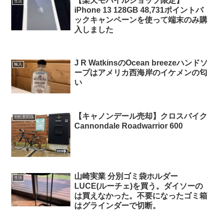
【楽天モバイルショップ限定】
生活
iPhone 13 128GB 48,731ポイントバ
ックキャンペーンを使って端末のみ購
入しました
J R WatkinsのOcean breezeハンドソ
輸入
ープはアメリカ西海岸のイケメンの匂
い
【キャノンデール売却】クロスバイク
自転車関係
Cannondale Roadwarrior 600
山崎実業 分別ゴミ袋ホルダー
生活
LUCE(ルーチェ)を買う。ダイソーの
は買えなかった。不要になったゴミ箱
はグラインダーで切断。