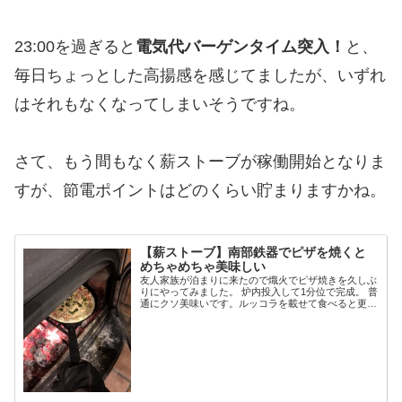
23:00を過ぎると
電気代バーゲンタイム突入！
と、
毎日ちょっとした高揚感を感じてましたが、いずれ
はそれもなくなってしまいそうですね。
さて、もう間もなく薪ストーブが稼働開始となりま
すが、節電ポイントはどのくらい貯まりますかね。
【薪ストーブ】南部鉄器でピザを焼くと
めちゃめちゃ美味しい
友人家族が泊まりに来たので熾火でピザ焼きを久しぶ
りにやってみました。 炉内投入して1分位で完成。 普
通にクソ美味いです。ルッコラを載せて食べると更に
美味。 6年前に購入したピアットのF-461という鉄フ
ライパンを使ってます。 南部鉄器 OI...