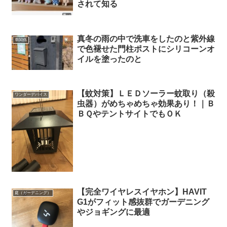
されて知る
真冬の雨の中で洗車をしたのと紫外線
車関係
で色褪せた門柱ポストにシリコーンオ
イルを塗ったのと
【蚊対策】ＬＥＤソーラー蚊取り（殺
ワンダーデバイス
虫器）がめちゃめちゃ効果あり！｜Ｂ
ＢＱやテントサイトでもＯＫ
【完全ワイヤレスイヤホン】HAVIT
庭（ガーデニング）
G1がフィット感抜群でガーデニング
やジョギングに最適