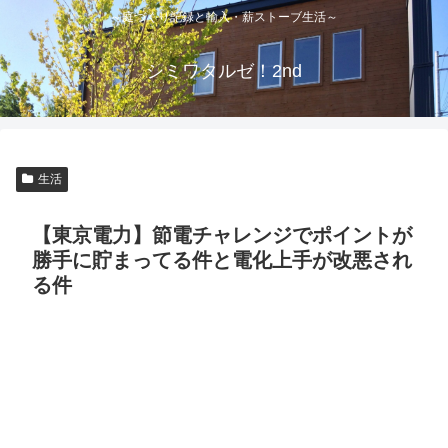
～庭づくり記録と輸入・薪ストーブ生活～
シミワタルゼ！2nd
生活
【東京電力】節電チャレンジでポイントが
勝手に貯まってる件と電化上手が改悪され
る件