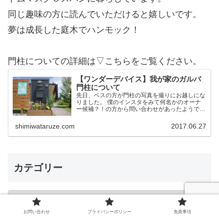
同じ趣味の方に読んでいただけると嬉しいです。
夢は成長した庭木でハンモック！
門柱についての詳細は▽こちらをご覧ください。
【ワンダーデバイス】我が家のガルバ
門柱について
先日、ベスの方が門柱の写真を撮りにお越しにな
りました。 僕のインスタをみて何名かのオーナ
ー候補？！の方から問い合わせがあったようで
す。 そこで今後の方のために我家の門柱につい
て詳細を記載しておこうかと思います。 作りは
shimiwataruze.com
2017.06.27
ワンデバと同一 予め言…
カテゴリー
お問い合わせ
プライバシーポリシー
免責事項