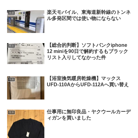
楽天モバイル、東海道新幹線のトンネ
生活
ル多発区間では使い物にならない
【総合的判断】ソフトバンクiphone
生活
12 miniを90日で解約するもブラック
リスト入りしてなかった件
【浴室換気暖房乾燥機】マックス
生活
UFD-110AからUFD-112Aへ買い替え
仕事用に無印良品・ヤクウールカーデ
生活
ィガンを買いました