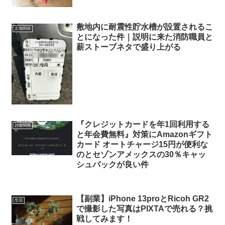
敷地内に耐震性貯水槽が設置されるこ
土地関係
とになった件｜説明に来た消防職員と
薪ストーブネタで盛り上がる
『クレジットカードを年1回利用する
お金関係
と年会費無料』対策にAmazonギフト
カード オートチャージ15円が便利な
のとセゾンアメックスの30％キャッ
シュバックが良い件
【副業】iPhone 13proとRicoh GR2
生活
で撮影した写真はPIXTAで売れる？挑
戦してみます！