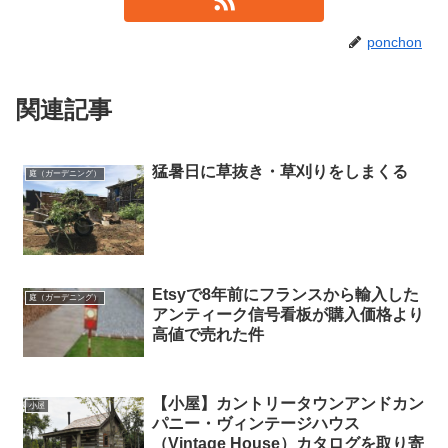
ponchon
関連記事
猛暑日に草抜き・草刈りをしまくる
庭（ガーデニング）
Etsyで8年前にフランスから輸入した
庭（ガーデニング）
アンティーク信号看板が購入価格より
高値で売れた件
【小屋】カントリータウンアンドカン
小屋
パニー・ヴィンテージハウス
（Vintage House）カタログを取り寄