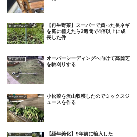
【再生野菜】スーパーで買った長ネギ
庭（ガーデニング）
を庭に植えたら2週間で4倍以上に成
長した件
オーバーシーディングへ向けて高麗芝
冬芝（WOS）
を軸刈りする
小松菜を沢山収穫したのでミックスジ
ハーブガーデン
ュースを作る
【経年美化】9年前に輸入した
庭（ガーデニング）