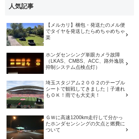
人気記事
【メルカリ】梱包・発送たのメル便
でタイヤを発送したらめちゃめちゃ
楽
ホンダセンシング単眼カメラ故障
（LKAS、CMBS、ACC、路外逸脱
抑制システム点検点灯）
埼玉スタジアム２００２のテーブル
シートで観戦してきました｜子連れ
もＯＫ！雨でも大丈夫！
ＧＷに高速1200km走行して分かっ
たホンダセンシングの欠点と燃費に
ついて