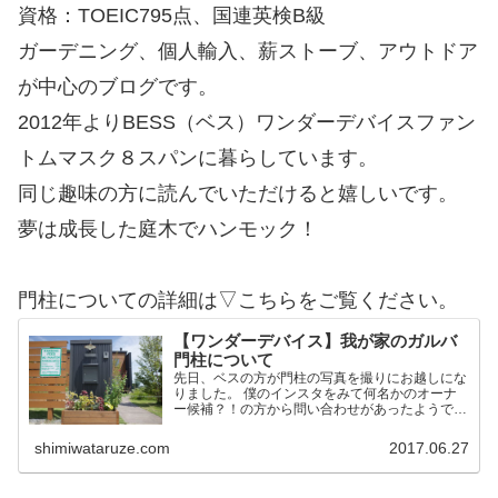
資格：TOEIC795点、国連英検B級
ガーデニング、個人輸入、薪ストーブ、アウトドア
が中心のブログです。
2012年よりBESS（ベス）ワンダーデバイスファン
トムマスク８スパンに暮らしています。
同じ趣味の方に読んでいただけると嬉しいです。
夢は成長した庭木でハンモック！
門柱についての詳細は▽こちらをご覧ください。
【ワンダーデバイス】我が家のガルバ
門柱について
先日、ベスの方が門柱の写真を撮りにお越しにな
りました。 僕のインスタをみて何名かのオーナ
ー候補？！の方から問い合わせがあったようで
す。 そこで今後の方のために我家の門柱につい
て詳細を記載しておこうかと思います。 作りは
shimiwataruze.com
2017.06.27
ワンデバと同一 予め言…