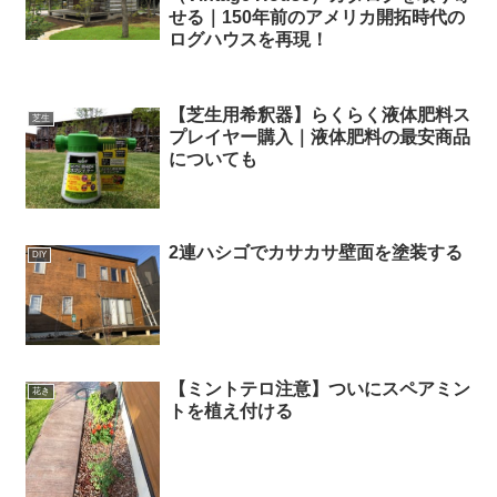
せる｜150年前のアメリカ開拓時代の
ログハウスを再現！
【芝生用希釈器】らくらく液体肥料ス
芝生
プレイヤー購入｜液体肥料の最安商品
についても
2連ハシゴでカサカサ壁面を塗装する
DIY
【ミントテロ注意】ついにスペアミン
花き
トを植え付ける