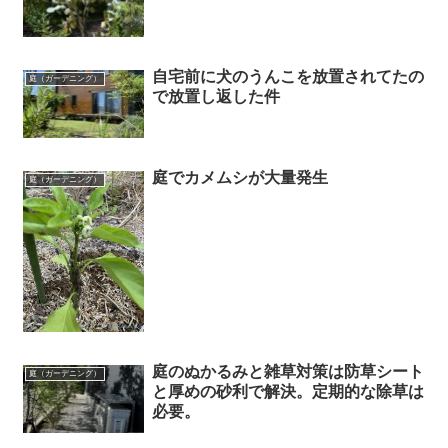
自宅前に犬のうんこを放置されてたの
庭（ガーデニング）
で放置し返した件
庭でカメムシが大量発生
庭（ガーデニング）
庭のぬかるみと雑草対策は防草シート
庭（ガーデニング）
と厚めの砂利で解決。定期的な除草は
必要。