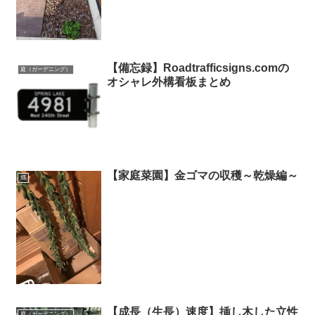
【備忘録】Roadtrafficsigns.comの
庭（ガーデニング）
オシャレ外構看板まとめ
【家庭菜園】金ゴマの収穫～乾燥編～
畑
【成長（生長）速度】挿し木した立性
庭（ガーデニング）