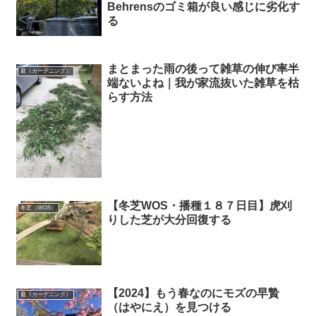
Behrensのゴミ箱が良い感じに劣化す
る
まとまった雨の後って雑草の伸び率半
庭（ガーデニング）
端ないよね｜我が家流抜いた雑草を枯
らす方法
【冬芝WOS・播種１８７日目】虎刈
冬芝（WOS）
りした芝が大分回復する
【2024】もう春なのにモズの早贄
庭（ガーデニング）
（はやにえ）を見つける