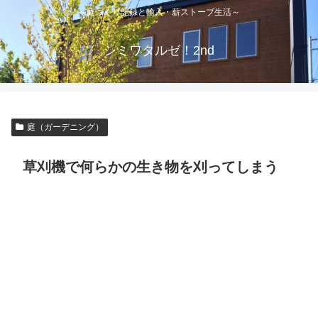
～庭づくり記録と輸入・薪ストーブ生活～
シミワタルゼ！2nd
庭（ガーデニング）
草刈機で何らかの生き物を刈ってしまう