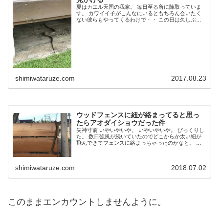
夏はカエル天国の我家。 毎日至る所に陣取っていま
す。 カワイイ子がこんなにいるともちろん会いたく
ない彼らもやってくるわけで・・ この日は久しぶり
の快晴 日課の早朝水やりをしていたところ・・・ 出
た！ 見かけるのは２年ぶりです。 こんなにデカ...
shimiwataruze.com
2017.08.23
ウッドフェンスに紐が絡まってると思っ
たらアオダイショウだった件
失神寸前 いやいやいや。 いやいやいや。 びっくりし
た。 数日強風が続いていたのでどこからか太い紐が
飛んできてフェンスに絡まっちゃったのかなと。 取
ってゴミ袋に入れるかと思って近づいたらコレ・・
アオダイショウでＯＫ？！ 動かない。。 死ん...
shimiwataruze.com
2018.07.02
このままエンカウントしませんように。