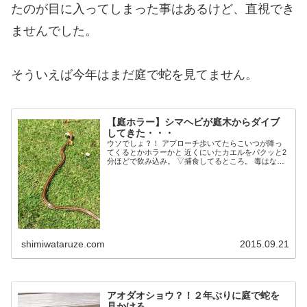
たのが目に入ってしまった事はあるけど、直視でき
ませんでした。
そういえば今年はまだ庭で蛇を見てません。
【庭ホラー】シマヘビが庭木からダイブ
してきた・・・
ウソでしょ？！ アプローチ歩いてたらこいつが降っ
てくるとかホラーかと 近くにいたカエルをパクッと2
分ほどで飲み込み。 ▽捕食してるところ。 毒はない
ようだけど動きも早く危ない。。 いいか、絶対に室
内に来るなよ？ この様子を知ってか知らずか今...
shimiwataruze.com
2015.09.21
アオダオショウ？！２年ぶりに庭で蛇を
見かける