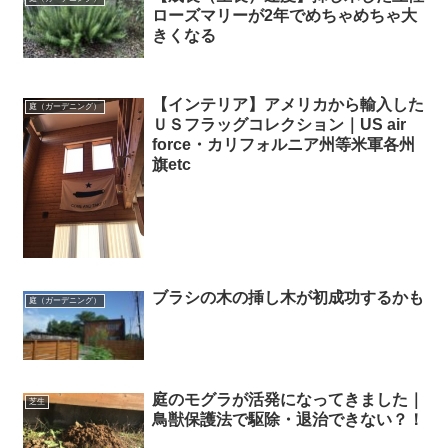
ローズマリーが2年でめちゃめちゃ大
きくなる
【インテリア】アメリカから輸入した
庭（ガーデニング）
ＵＳフラッグコレクション｜US air
force・カリフォルニア州等米軍各州
旗etc
ブラシの木の挿し木が初成功するかも
庭（ガーデニング）
庭のモグラが活発になってきました｜
芝生
鳥獣保護法で駆除・退治できない？！