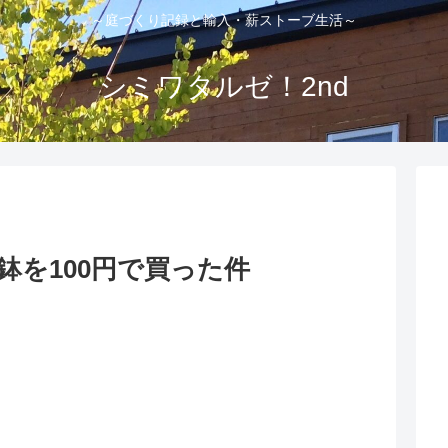
～庭づくり記録と輸入・薪ストーブ生活～
シミワタルゼ！2nd
鉢を100円で買った件