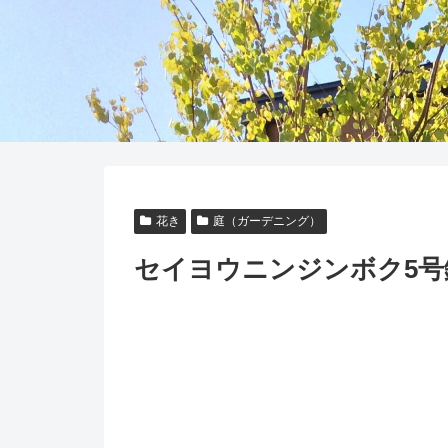
花き
庭（ガーデニング）
セイヨウニンジンボク5号