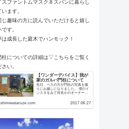
イスファントムマスク８スパンに暮らし
ています。
同じ趣味の方に読んでいただけると嬉し
いです。
夢は成長した庭木でハンモック！
門柱についての詳細は▽こちらをご覧く
ださい。
【ワンダーデバイス】我が
家のガルバ門柱について
先日、ベスの方が門柱の写真を撮
りにお越しになりました。 僕のイ
ンスタをみて何名かのオーナー候
補？！の方から問い合わせがあっ
たようです。 そこで今後の方のた
shimiwataruze.com
2017.06.27
めに我家の門柱について詳細を記
載しておこうかと思います。 作り
はワンデバと同一 予め言…