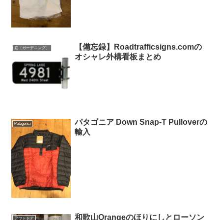
【備忘録】Roadtrafficsigns.comの
庭（ガーデニング）
オシャレ外構看板まとめ
パタゴニア Down Snap-T Pulloverの
Patagonia
輸入
和歌山Orangeのほりにしとローソン
アウトドア