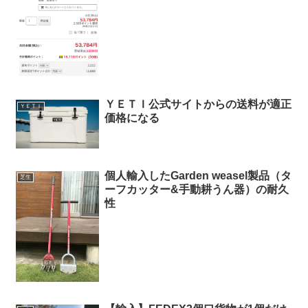
ＹＥＴＩ公式サイトからの送料が適正
ＹＥＴＩ
価格になる
個人輸入したGarden weasel製品（タ
芝生
ーフカッター&手動耕うん器）の耐久
性