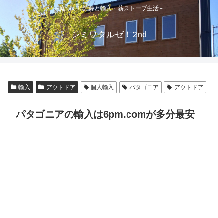
～庭づくり記録と輸入・薪ストーブ生活～
シミワタルゼ！2nd
輸入
アウトドア
個人輸入
パタゴニア
アウトドア
パタゴニアの輸入は6pm.comが多分最安