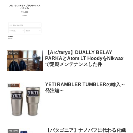
【Arc’teryx】DUALLY BELAY
Arc'teryx
PARKAとAtom LT HoodyをNikwax
で定期メンテナンスした件
YETI RAMBLER TUMBLERの輸入～
ＹＥＴＩ
発注編～
【パタゴニア】ナノパフに代わる化繊
Arc'teryx