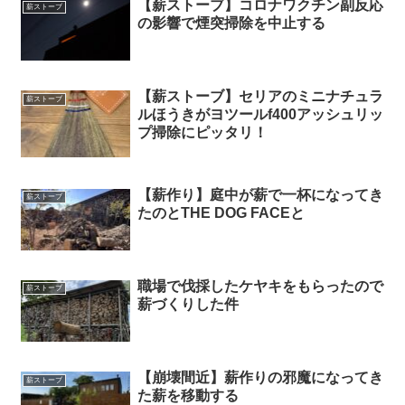
【薪ストーブ】コロナワクチン副反応
薪ストーブ
の影響で煙突掃除を中止する
【薪ストーブ】セリアのミニナチュラ
薪ストーブ
ルほうきがヨツールf400アッシュリッ
プ掃除にピッタリ！
【薪作り】庭中が薪で一杯になってき
薪ストーブ
たのとTHE DOG FACEと
職場で伐採したケヤキをもらったので
薪ストーブ
薪づくりした件
【崩壊間近】薪作りの邪魔になってき
薪ストーブ
た薪を移動する