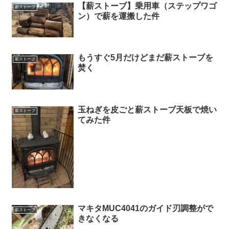
【薪ストーブ】乗用車（ステップワゴ
薪ストーブ
ン）で薪を運搬した件
もうすぐ5月だけどまだ薪ストーブを
薪ストーブ
焚く
玉ねぎを皮ごと薪ストーブ天板で焼い
薪ストーブ
てみた件
マキタMUC4041のガイド刃調整がで
薪ストーブ
きなくなる