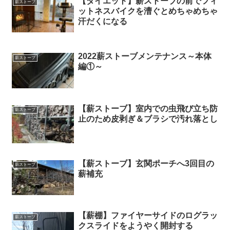
【ダイエット】薪ストーブの前でフィ
薪ストーブ
ットネスバイクを漕ぐとめちゃめちゃ
汗だくになる
2022薪ストーブメンテナンス～本体
薪ストーブ
編①～
【薪ストーブ】室内での虫飛び立ち防
薪ストーブ
止のため皮剥ぎ＆ブラシで汚れ落とし
【薪ストーブ】玄関ポーチへ3回目の
薪ストーブ
薪補充
【薪棚】ファイヤーサイドのログラッ
薪ストーブ
クスライドをようやく開封する