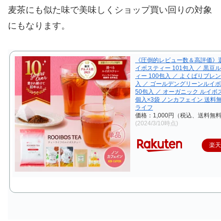
麦茶にも似た味で美味しくショップ買い回りの対象
にもなります。
《圧倒的レビュー数＆高評価》選
イボスティー 101包入 ／ 黒豆
ィー 100包入 ／ よくばりブレン
入 ／ ゴールデングリーンルイ
50包入 ／ オーガニック ルイボ
個入×3袋 ノンカフェイン 送料
ライフ
価格：1,000円（税込、送料無料
(2024/3/10時点)
楽