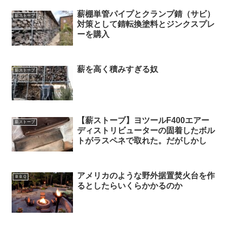
薪棚単管パイプとクランプ錆（サビ）
薪ストーブ
対策として錆転換塗料とジンクスプレ
ーを購入
薪を高く積みすぎる奴
薪ストーブ
【薪ストーブ】ヨツールF400エアー
薪ストーブ
ディストリビューターの固着したボル
トがラスペネで取れた。だがしかし
アメリカのような野外据置焚火台を作
ＢＢＱ
るとしたらいくらかかるのか