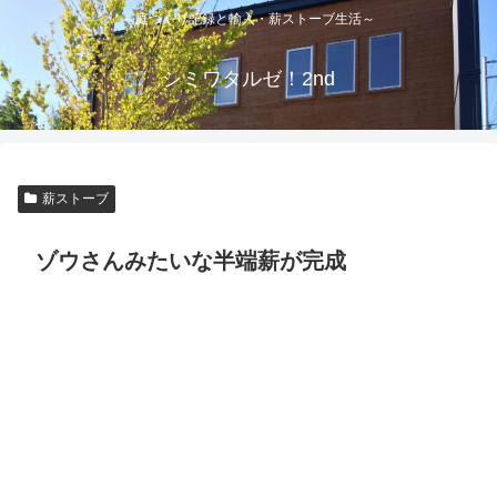
～庭づくり記録と輸入・薪ストーブ生活～
シミワタルゼ！2nd
薪ストーブ
ゾウさんみたいな半端薪が完成