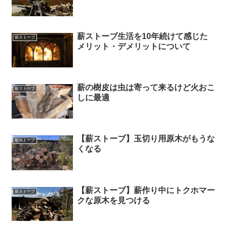
薪ストーブ生活を10年続けて感じた
薪ストーブ
メリット・デメリットについて
薪の樹皮は虫は寄って来るけど火おこ
薪ストーブ
しに最適
【薪ストーブ】玉切り用原木がもうな
薪ストーブ
くなる
【薪ストーブ】薪作り中にトクホマー
薪ストーブ
クな原木を見つける