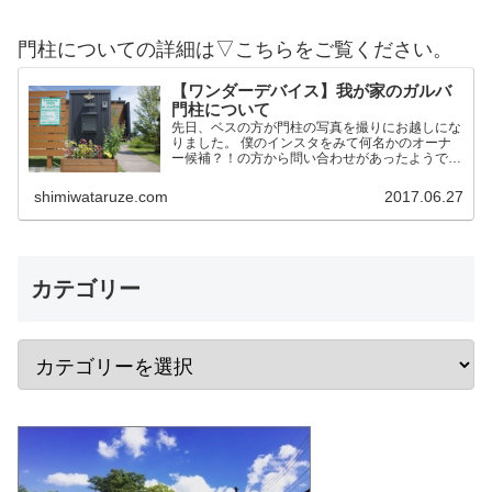
門柱についての詳細は▽こちらをご覧ください。
【ワンダーデバイス】我が家のガルバ
門柱について
先日、ベスの方が門柱の写真を撮りにお越しにな
りました。 僕のインスタをみて何名かのオーナ
ー候補？！の方から問い合わせがあったようで
す。 そこで今後の方のために我家の門柱につい
て詳細を記載しておこうかと思います。 作りは
shimiwataruze.com
2017.06.27
ワンデバと同一 予め言…
カテゴリー