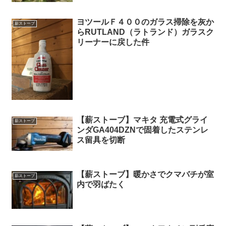
ヨツールＦ４００のガラス掃除を灰か
薪ストーブ
らRUTLAND（ラトランド）ガラスク
リーナーに戻した件
【薪ストーブ】マキタ 充電式グライ
薪ストーブ
ンダGA404DZNで固着したステンレ
ス留具を切断
【薪ストーブ】暖かさでクマバチが室
薪ストーブ
内で羽ばたく