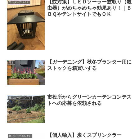
【蚊対策】ＬＥＤソーラー蚊取り（殺
ワンダーデバイス
虫器）がめちゃめちゃ効果あり！｜Ｂ
ＢＱやテントサイトでもＯＫ
【ガーデニング】秋冬プランター用に
花き
ストックを箱買いする
市役所からグリーンカーテンコンテス
庭（ガーデニング）
トへの応募を依頼される
【個人輸入】歩くスプリンクラー
庭（ガーデニング）