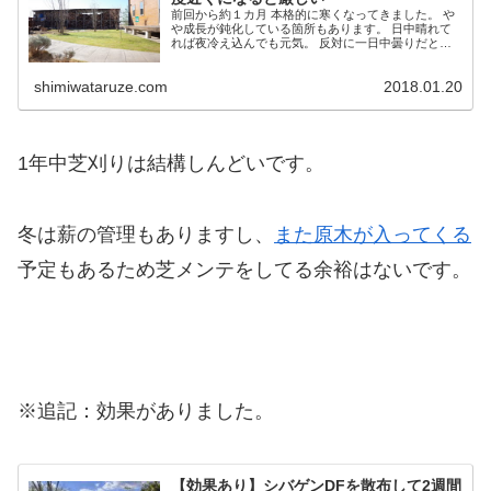
前回から約１カ月 本格的に寒くなってきました。 や
や成長が鈍化している箇所もあります。 日中晴れて
れば夜冷え込んでも元気。 反対に一日中曇りだと元
気がなくなります。 それでも枯れないんだからスゴ
イ。 来週初めからが山場ですね。 今日は一日曇...
shimiwataruze.com
2018.01.20
1年中芝刈りは結構しんどいです。
冬は薪の管理もありますし、
また原木が入ってくる
予定もあるため芝メンテをしてる余裕はないです。
※追記：効果がありました。
【効果あり】シバゲンDFを散布して2週間