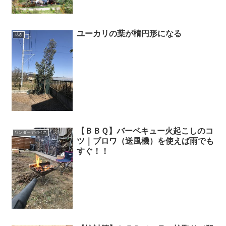
ユーカリの葉が楕円形になる
花き
【ＢＢＱ】バーベキュー火起こしのコ
ワンダーデバイス
ツ｜ブロワ（送風機）を使えば雨でも
すぐ！！