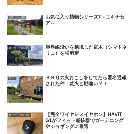
お気に入り植物シリーズ7～エキナセ
お気に入り植物
ア～
境界線沿いを越境した庭木（シマトネ
庭（ガーデニング）
リコ）を強剪定
ＢＢＱの火おこしをしてたら匿名通報
ＢＢＱ
された件｜焚火と勘違い？！
【完全ワイヤレスイヤホン】HAVIT
庭（ガーデニング）
G1がフィット感抜群でガーデニング
やジョギングに最適