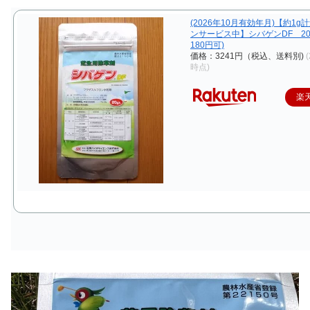
(2026年10月有効年月)【約1
ンサービス中】シバゲンDF 20
180円可)
価格：3241円（税込、送料別)
(
時点)
楽