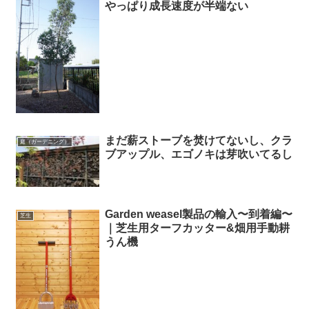
やっぱり成長速度が半端ない
まだ薪ストーブを焚けてないし、クラ
庭（ガーデニング）
ブアップル、エゴノキは芽吹いてるし
Garden weasel製品の輸入〜到着編〜
芝生
｜芝生用ターフカッター&畑用手動耕
うん機