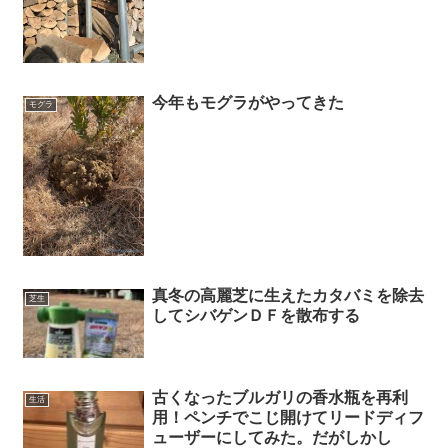
今年もモグラがやってきた
モグラ
真冬の高麗芝に生えたカタバミを除去
芝生
してシバゲンＤＦを散布する
古くなったブルガリの香水瓶を再利
生活
用！ペンチでこじ開けてリードディフ
ューザーにしてみた。だがしかし