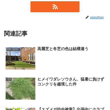
ponchon
関連記事
高麗芝と冬芝の色は結構違う
冬芝（WOS）
ヒメイワダレソウさん、猛暑に負けず
花き
コンクリを越境した件
【スズメガ幼虫被害】出張中にクラブ