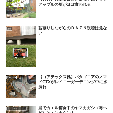
花き
アップルの葉がほぼ食われる
薪割りしながらのＤＡＺＮ視聴は危な
芝生
い
【ゴアテックス靴】パタゴニアのノマ
Patagonia
ドGTXがレイニーガーデニング中に水
漏れ
庭でカエル捕食中のヤマカガシ（毒ヘ
庭（ガーデニング）
ビ）とエンカウント