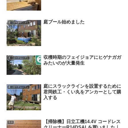
庭プール始めました
庭（ガーデニング）
収穫時期のフェイジョアにヒゲナガガ
庭（ガーデニング）
みたいのが大量発生
庭にスラックラインを設置するために
庭（ガーデニング）
君岡鉄工・くい丸をアンカーとして購
入する
【掃除機】日立工機14.4V コードレス
生活
クリーナーR14DSALを買いました｜