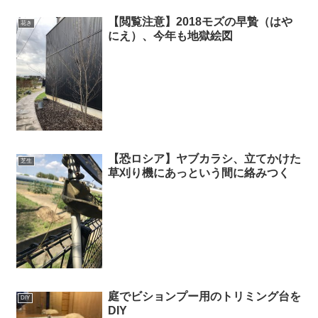
【閲覧注意】2018モズの早贄（はや
花き
にえ）、今年も地獄絵図
【恐ロシア】ヤブカラシ、立てかけた
芝生
草刈り機にあっという間に絡みつく
庭でビションプー用のトリミング台を
DIY
DIY