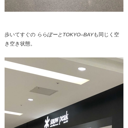
歩いてすぐの
ららぽーとTOKYO
–
BAY
も同じく空
き空き状態。