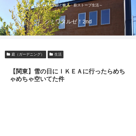
～庭づくり記録と輸入・薪ストーブ生活～
シミワタルゼ！2nd
庭（ガーデニング）
生活
【関東】雪の日にＩＫＥＡに行ったらめち
ゃめちゃ空いてた件