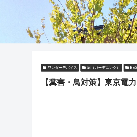
ワンダーデバイス
庭（ガーデニング）
BE
【糞害・鳥対策】東京電