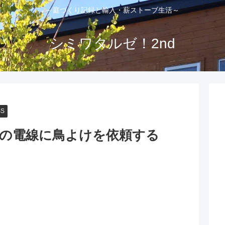
～庭づくり記録と輸入・薪ストーブ生活～
シミワタルゼ！2nd
SS
力の電線に鳥よけを依頼する