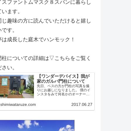
イスファントムマスク８スパンに暮らし
ています。
同じ趣味の方に読んでいただけると嬉し
いです。
夢は成長した庭木でハンモック！
門柱についての詳細は▽こちらをご覧く
ださい。
【ワンダーデバイス】我が
家のガルバ門柱について
先日、ベスの方が門柱の写真を撮
りにお越しになりました。 僕のイ
ンスタをみて何名かのオーナー候
補？！の方から問い合わせがあっ
たようです。 そこで今後の方のた
shimiwataruze.com
2017.06.27
めに我家の門柱について詳細を記
載しておこうかと思います。 作り
はワンデバと同一 予め言…