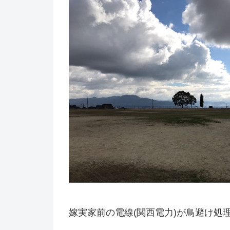
嫁実家前の電線(関西電力)が鳥避け処