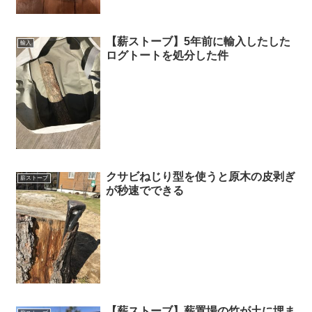
【薪ストーブ】5年前に輸入したした
輸入
ログトートを処分した件
クサビねじり型を使うと原木の皮剥ぎ
薪ストーブ
が秒速でできる
【薪ストーブ】薪置場の竹が土に埋ま