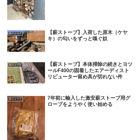
【薪ストーブ】入荷した原木（ケヤ
薪ストーブ
キ）の匂いをずっと嗅ぐ奴
【薪ストーブ】本体掃除の続きとヨツ
薪ストーブ
ールF400の固着したエアーディスト
リビューター留め具が切れない件
7年前に輸入した激安薪ストーブ用グ
薪ストーブ
ローブをようやく使い始める