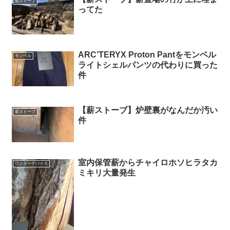
薪ストーブ
ってた
ARC’TERYX Proton Pantをモンベル
モンベル
ライトシェルパンツの代わりに買った
件
【薪ストーブ】炉壁裏がなんだか汚い
薪ストーブ
件
室内保管薪からチャイロホソヒラタカ
ワンダーデバイス
ミキリ大量発生