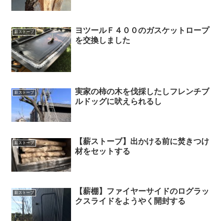
ヨツールＦ４００のガスケットロープ
薪ストーブ
を交換しました
実家の柿の木を伐採したしフレンチブ
薪ストーブ
ルドッグに吠えられるし
【薪ストーブ】出かける前に焚きつけ
薪ストーブ
材をセットする
【薪棚】ファイヤーサイドのログラッ
薪ストーブ
クスライドをようやく開封する