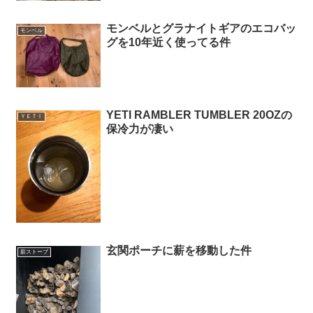
モンベルとグラナイトギアのエコバッ
モンベル
グを10年近く使ってる件
YETI RAMBLER TUMBLER 20OZの
ＹＥＴＩ
保冷力が凄い
玄関ポーチに薪を移動した件
薪ストーブ