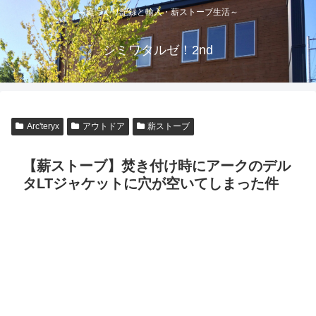
～庭づくり記録と輸入・薪ストーブ生活～
シミワタルゼ！2nd
Arc'teryx
アウトドア
薪ストーブ
【薪ストーブ】焚き付け時にアークのデル
タLTジャケットに穴が空いてしまった件