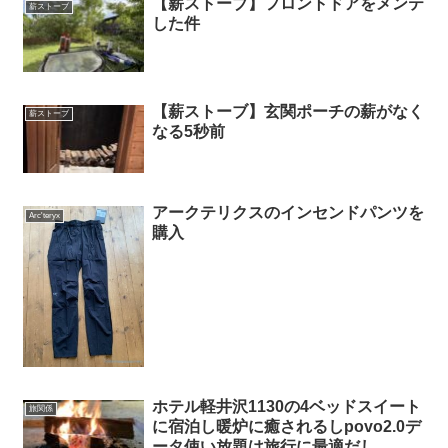
【薪ストーブ】フロントドアをメンテ
薪ストーブ
した件
【薪ストーブ】玄関ポーチの薪がなく
薪ストーブ
なる5秒前
アークテリクスのインセンドパンツを
Arc'teryx
購入
ホテル軽井沢1130の4ベッドスイート
旅関係
に宿泊し暖炉に癒されるしpovo2.0デ
ータ使い放題は旅行に最適だし