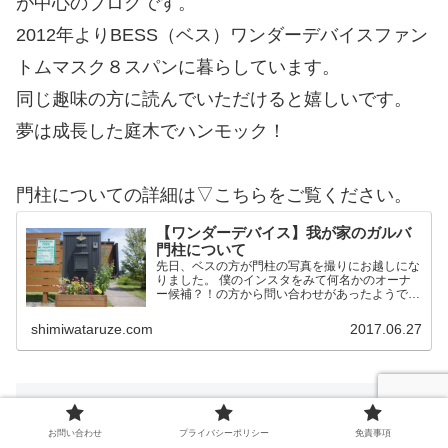
が中心のブログです。
2012年よりBESS（ベス）ワンダーデバイスファン
トムマスク８スパンに暮らしています。
同じ趣味の方に読んでいただけると嬉しいです。
夢は成長した庭木でハンモック！
門柱についての詳細は▽こちらをご覧ください。
【ワンダーデバイス】我が家のガルバ
門柱について
先日、ベスの方が門柱の写真を撮りにお越しにな
りました。 僕のインスタをみて何名かのオーナ
ー候補？！の方から問い合わせがあったようで
す。 そこで今後の方のために我家の門柱につい
て詳細を記載しておこうかと思います。 作りは
shimiwataruze.com
2017.06.27
ワンデバと同一 予め言…
カテゴリー
お問い合わせ
プライバシーポリシー
免責事項