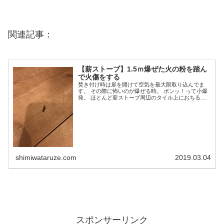
関連記事：
【薪ストーブ】1.5ｍ爆ぜた火の粉を踏ん
で火傷をする
焚き付け時は扉を開けて空気を最大限取り込んでま
す。 その際に怖いのが爆ぜる時。 ボンッ！って小爆
発。 ほとんど薪ストーブ周辺のタイル上におちるの
で問題ないんだけどたまにとんでもない飛距離を出し
やがるのでそれがおっかない。 ▽この黒いのね。こ...
shimiwataruze.com
2019.03.04
スポンサーリンク