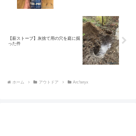
【薪ストーブ】灰捨て用の穴を庭に掘
った件
ホーム
アウトドア
Arc'teryx