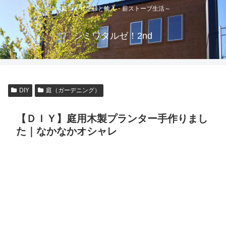
～庭づくり記録と輸入・薪ストーブ生活～
シミワタルゼ！2nd
DIY
庭（ガーデニング）
【ＤＩＹ】庭用木製プランター手作りまし
た｜なかなかオシャレ