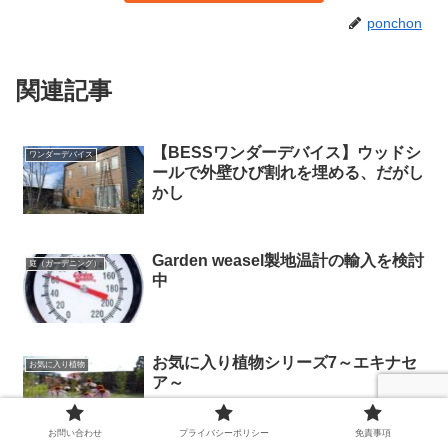
ponchon
関連記事
【BESSワンダーデバイス】ウッドシ
ワンダーデバイス
ールで外壁ひび割れを埋める、だがし
かし
Garden weasel製地温計の輸入を検討
庭（ガーデニング）
中
お気に入り植物シリーズ7～エキナセ
お気に入り植物
ア～
お問い合わせ
プライバシーポリシー
免責事項