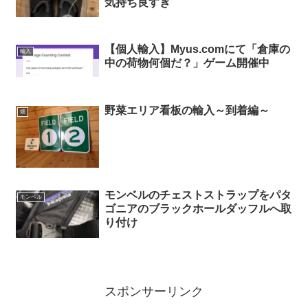
気持ち良すぎ
【個人輸入】Myus.comにて「倉庫の
輸入
中の荷物何個だ？」ゲーム開催中
野菜エリア看板の輸入～到着編～
畑
モンベルのチェストストラップをパタ
モンベル
ゴニアのブラックホールダッフルへ取
り付け
スポンサーリンク