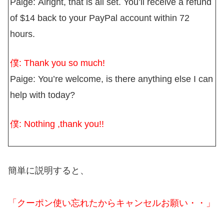
Paige:
Alright, that is all set. You’ll receive a refund
of $14 back to your PayPal account within 72
hours.
僕:
Thank you so much!
Paige:
You’re welcome, is there anything else I can
help with today?
僕:
Nothing ,thank you!!
簡単に説明すると、
「クーポン使い忘れたからキャンセルお願い・・」