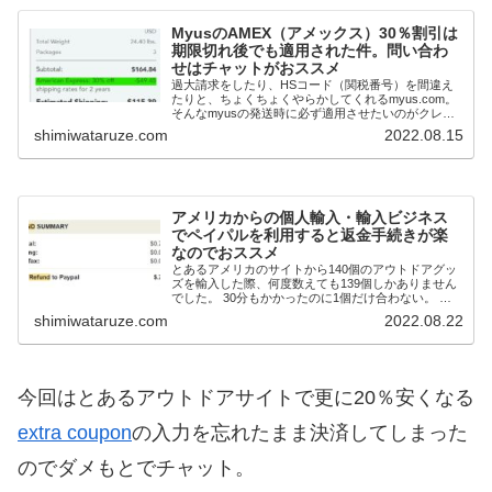
MyusのAMEX（アメックス）30％割引は
期限切れ後でも適用された件。問い合わ
せはチャットがおススメ
過大請求をしたり、HSコード（関税番号）を間違え
たりと、ちょくちょくやらかしてくれるmyus.com。
そんなmyusの発送時に必ず適用させたいのがクレカ
割引ですが、他の方の情報を拝見してると、amexの
shimiwataruze.com
2022.08.15
30％割引はもう過去のものになってい...
アメリカからの個人輸入・輸入ビジネス
でペイパルを利用すると返金手続きが楽
なのでおススメ
とあるアメリカのサイトから140個のアウトドアグッ
ズを輸入した際、何度数えても139個しかありません
でした。 30分もかかったのに1個だけ合わない。 送
料、関税等を入れて1個あたり200円弱なので諦めよ
shimiwataruze.com
2022.08.22
うかとも思ったけど、とりあえずサポセン...
今回はとあるアウトドアサイトで更に20％安くなる
extra coupon
の入力を忘れたまま決済してしまった
のでダメもとでチャット。