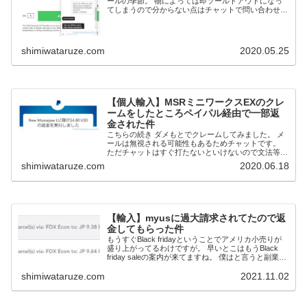
ールの季節。 物によっては即ソールドアウトになっ
てしまうので分からない点はチャットで問い合わせる
のがいいです。 ただこちらの昼間時間は、向こうは
夜間ですのでleave a messageとでて...
shimiwataruze.com
2020.05.25
【個人輸入】MSRミニワークスEXのクレ
ームをしたところペイパル経由で一部返
金された件
こちらの続き ダメもとでクレームしてみました。 メ
ールは無視される可能性もあるためチャットです。
ただチャットはすぐ打たないといけないので文法等め
ちゃくちゃです。 ↓これもmany scratchじゃなくて
shimiwataruze.com
2020.06.18
many scratchesでした...
【輸入】myusに過大請求されてたので返
金してもらった件
もうすぐBlack fridayということでアメリカ小売りが
盛り上がってるわけですが。 早いとこはもうBlack
friday saleの案内が来てますね。 僕はと言うと副業も
兼ねて月一回くらいのペースで輸入してますが昨日発
shimiwataruze.com
2021.11.02
送したのが前回と...