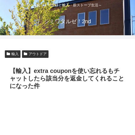
～庭づくり記録と輸入・薪ストーブ生活～
シミワタルゼ！2nd
輸入
アウトドア
【輸入】extra couponを使い忘れるもチ
ャットしたら該当分を返金してくれること
になった件