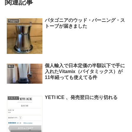
関連記事
パタゴニアのウッド・バーニング・ス
Patagonia
トーブが届きました
個人輸入で日本定価の半額以下で手に
輸入
入れたVitamix（バイタミックス）が
11年経っても使えてる件
YETI ICE 、発売翌日に売り切れる
ＹＥＴＩ