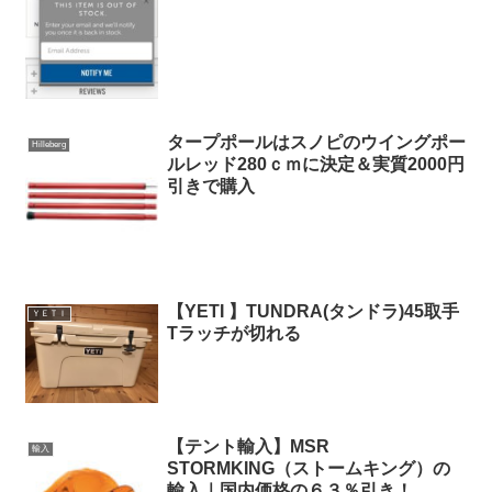
タープポールはスノピのウイングポー
Hilleberg
ルレッド280ｃｍに決定＆実質2000円
引きで購入
【YETI 】TUNDRA(タンドラ)45取手
ＹＥＴＩ
Tラッチが切れる
【テント輸入】MSR
輸入
STORMKING（ストームキング）の
輸入｜国内価格の６３％引き！