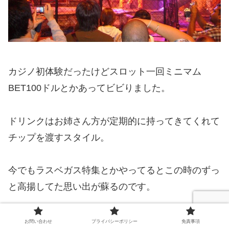
カジノ初体験だったけどスロット一回ミニマム
BET100ドルとかあってビビりました。
ドリンクはお姉さん方が定期的に持ってきてくれて
チップを渡すスタイル。
今でもラスベガス特集とかやってるとこの時のずっ
と高揚してた思い出が蘇るのです。
ありがとうラスベガス。
お問い合わせ
プライバシーポリシー
免責事項