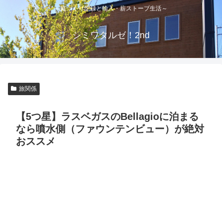
～庭づくり記録と輸入・薪ストーブ生活～
シミワタルゼ！2nd
旅関係
【5つ星】ラスベガスのBellagioに泊まる
なら噴水側（ファウンテンビュー）が絶対
おススメ