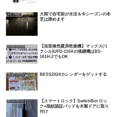
大雨で自宅前が水没＆今シーズンの冬
冬芝（WOS）
芝は諦めます
【浴室換気暖房乾燥機】マックス(リ
ワンダーデバイス
クシル)UFD-110Aの後継機はBS-
161H-2でもOK
BESS2024カレンダーをゲットする
ワンダーデバイス
【スマートロック】SwitchBot ロッ
ワンダーデバイス
ク+指紋認証パッドを木製ドアに取り
付け