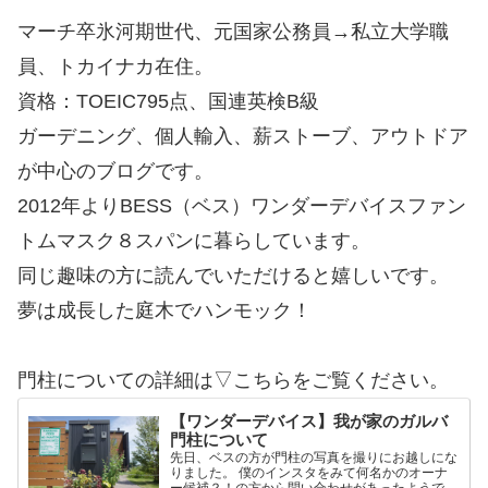
マーチ卒氷河期世代、元国家公務員→私立大学職
員、トカイナカ在住。
資格：TOEIC795点、国連英検B級
ガーデニング、個人輸入、薪ストーブ、アウトドア
が中心のブログです。
2012年よりBESS（ベス）ワンダーデバイスファン
トムマスク８スパンに暮らしています。
同じ趣味の方に読んでいただけると嬉しいです。
夢は成長した庭木でハンモック！
門柱についての詳細は▽こちらをご覧ください。
【ワンダーデバイス】我が家のガルバ
門柱について
先日、ベスの方が門柱の写真を撮りにお越しにな
りました。 僕のインスタをみて何名かのオーナ
ー候補？！の方から問い合わせがあったようで