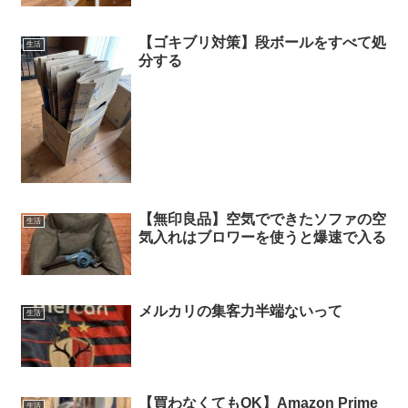
【ゴキブリ対策】段ボールをすべて処
生活
分する
【無印良品】空気でできたソファの空
生活
気入れはブロワーを使うと爆速で入る
メルカリの集客力半端ないって
生活
【買わなくてもOK】Amazon Prime
生活