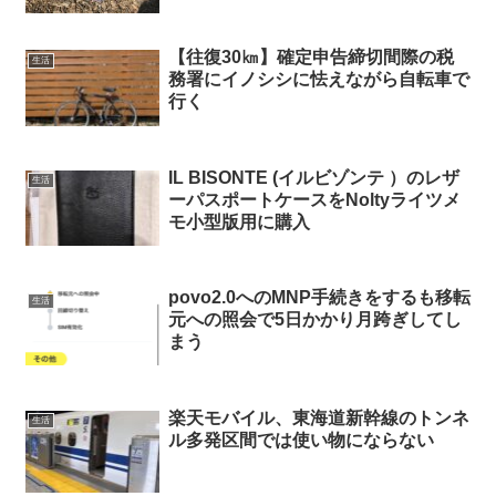
【往復30㎞】確定申告締切間際の税
生活
務署にイノシシに怯えながら自転車で
行く
IL BISONTE (イルビゾンテ ）のレザ
生活
ーパスポートケースをNoltyライツメ
モ小型版用に購入
povo2.0へのMNP手続きをするも移転
生活
元への照会で5日かかり月跨ぎしてし
まう
楽天モバイル、東海道新幹線のトンネ
生活
ル多発区間では使い物にならない