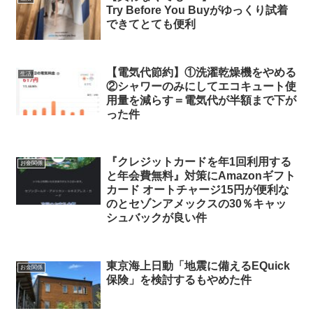
Try Before You Buyがゆっくり試着
できてとても便利
【電気代節約】①洗濯乾燥機をやめる
生活
②シャワーのみにしてエコキュート使
用量を減らす＝電気代が半額まで下が
った件
『クレジットカードを年1回利用する
お金関係
と年会費無料』対策にAmazonギフト
カード オートチャージ15円が便利な
のとセゾンアメックスの30％キャッ
シュバックが良い件
東京海上日動「地震に備えるEQuick
お金関係
保険」を検討するもやめた件