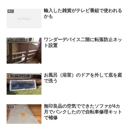
輸入した雑貨がテレビ番組で使われる
輸入
かも
ワンダーデバイス二階に転落防止ネッ
ワンダーデバイス
ト設置
お風呂（浴室）のドアを外して底を庭
庭（ガーデニング）
で洗う
無印良品の空気でできたソファが4カ
生活
月でパンクしたので自転車修理キット
で補修