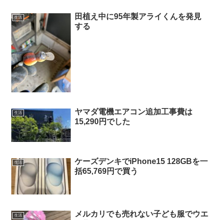
田植え中に95年製アライくんを発見
生活
する
ヤマダ電機エアコン追加工事費は
生活
15,290円でした
ケーズデンキでiPhone15 128GBを一
生活
括65,769円で買う
メルカリでも売れない子ども服でウエ
生活