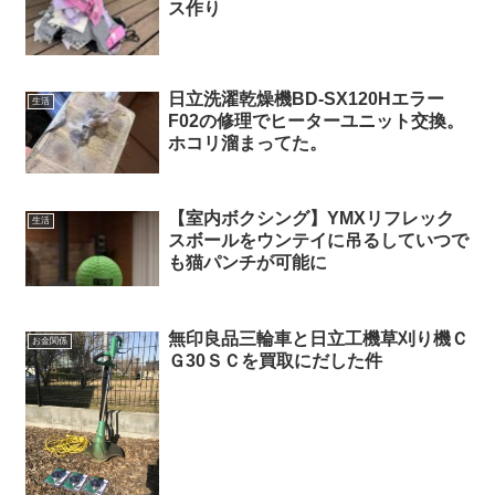
ス作り
日立洗濯乾燥機BD-SX120Hエラー
生活
F02の修理でヒーターユニット交換。
ホコリ溜まってた。
【室内ボクシング】YMXリフレック
生活
スボールをウンテイに吊るしていつで
も猫パンチが可能に
無印良品三輪車と日立工機草刈り機Ｃ
お金関係
Ｇ30ＳＣを買取にだした件