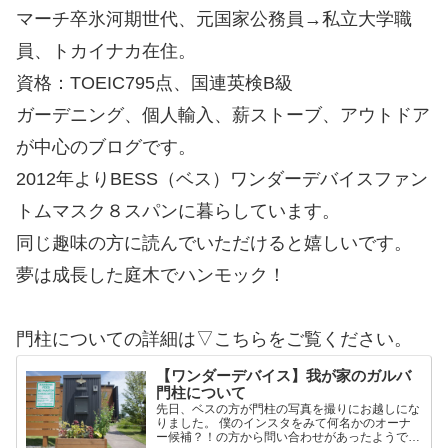
マーチ卒氷河期世代、元国家公務員→私立大学職
員、トカイナカ在住。
資格：TOEIC795点、国連英検B級
ガーデニング、個人輸入、薪ストーブ、アウトドア
が中心のブログです。
2012年よりBESS（ベス）ワンダーデバイスファン
トムマスク８スパンに暮らしています。
同じ趣味の方に読んでいただけると嬉しいです。
夢は成長した庭木でハンモック！
門柱についての詳細は▽こちらをご覧ください。
【ワンダーデバイス】我が家のガルバ
門柱について
先日、ベスの方が門柱の写真を撮りにお越しにな
りました。 僕のインスタをみて何名かのオーナ
ー候補？！の方から問い合わせがあったようで