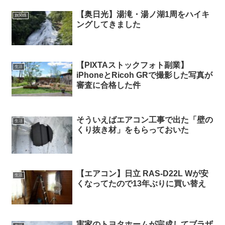
【奥日光】湯滝・湯ノ湖1周をハイキ
旅関係
ングしてきました
【PIXTAストックフォト副業】
生活
iPhoneとRicoh GRで撮影した写真が
審査に合格した件
そういえばエアコン工事で出た「壁の
生活
くり抜き材」をもらっておいた
【エアコン】日立 RAS-D22L Wが安
生活
くなってたので13年ぶりに買い替え
実家のトヨタホームが完成してブラザ