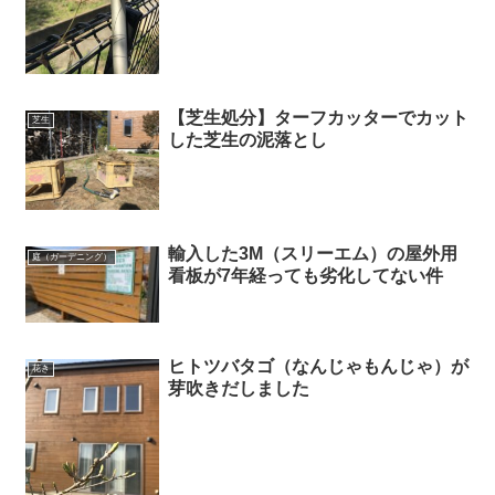
【芝生処分】ターフカッターでカット
芝生
した芝生の泥落とし
輸入した3M（スリーエム）の屋外用
庭（ガーデニング）
看板が7年経っても劣化してない件
ヒトツバタゴ（なんじゃもんじゃ）が
花き
芽吹きだしました