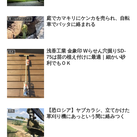
庭でカマキリにケンカを売られ、自転
庭（ガーデニング）
車でバッタに絡まれる
浅香工業 金象印 Wらせん穴掘りSD-
花き
75は苗の植え付けに最適｜細かい砂
利でもＯＫ
【恐ロシア】ヤブカラシ、立てかけた
芝生
草刈り機にあっという間に絡みつく