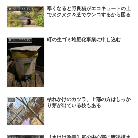
寒くなると野良猫がエコキュートの上
庭（ガーデニング）
でヌクヌク＆芝でウンコするから困る
町の生ゴミ堆肥化事業に申し込む
庭（ガーデニング）
枯れかけのカツラ、上部の方はしっか
花き
り芽が出ている枝もある
【水はけ改善】庭の中心部に暗渠排水
暗渠排水