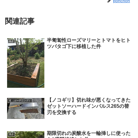
ponchon
関連記事
半匍匐性ローズマリーとトマトをヒト
花き
ツバタゴ下に移植した件
【ノコギリ】切れ味が悪くなってきた
庭（ガーデニング）
ゼットソーハードインパルス265の替
刃を交換する
期限切れの炭酸水を一輪挿しに使った
花き