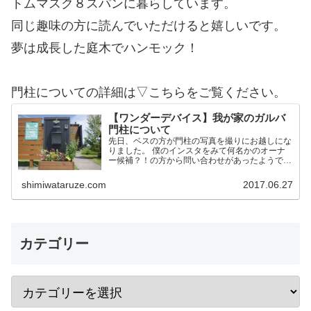
トムマスク８スパンに暮らしています。
同じ趣味の方に読んでいただけると嬉しいです。
夢は成長した庭木でハンモック！
門柱についての詳細は▽こちらをご覧ください。
【ワンダーデバイス】我が家のガルバ
門柱について
先日、ベスの方が門柱の写真を撮りにお越しにな
りました。 僕のインスタをみて何名かのオーナ
ー候補？！の方から問い合わせがあったようで
す。 そこで今後の方のために我家の門柱につい
て詳細を記載しておこうかと思います。 作りは
shimiwataruze.com
2017.06.27
ワンデバと同一 予め言…
カテゴリー