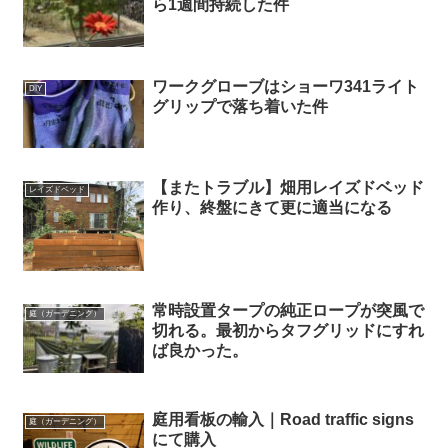
ら1週間持続した件
ワークグローブはショーワ341ライト
DIY
グリップで落ち着いた件
【またトラブル】畑用レイズドベッド
レイズドベッド
作り、終盤にきて更に適当になる
常時設置タープの純正ロープが突風で
庭（ガーデニング）
切れる。最初からタフグリッドにすれ
ば良かった。
庭用看板の輸入｜Road traffic signs
庭（ガーデニング）
にて購入