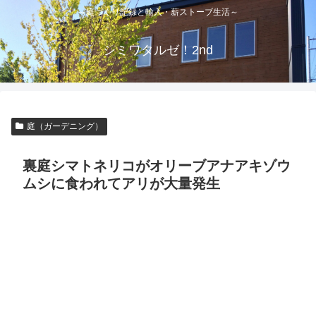
～庭づくり記録と輸入・薪ストーブ生活～
シミワタルゼ！2nd
庭（ガーデニング）
裏庭シマトネリコがオリーブアナアキゾウ
ムシに食われてアリが大量発生