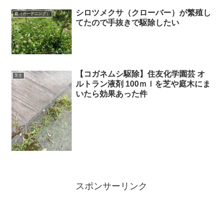
シロツメクサ（クローバー）が繁殖し
庭（ガーデニング）
てたので手抜きで駆除したい
【コガネムシ駆除】住友化学園芸 オ
芝生
ルトラン液剤 100ｍｌを芝や庭木にま
いたら効果あった件
スポンサーリンク