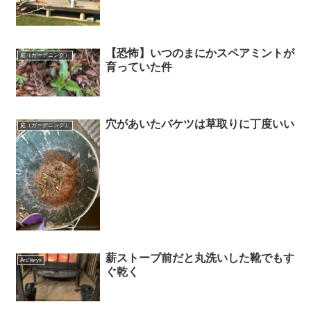
【恐怖】いつのまにかスペアミントが
庭（ガーデニング）
育っていた件
穴があいたバケツは草取りに丁度いい
庭（ガーデニング）
薪ストーブ前だと丸洗いした靴でもす
Arc'teryx
ぐ乾く