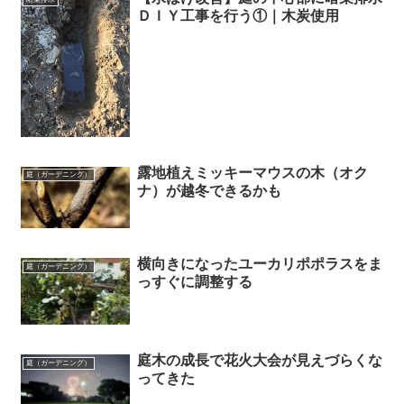
ＤＩＹ工事を行う①｜木炭使用
露地植えミッキーマウスの木（オク
庭（ガーデニング）
ナ）が越冬できるかも
横向きになったユーカリポポラスをま
庭（ガーデニング）
っすぐに調整する
庭木の成長で花火大会が見えづらくな
庭（ガーデニング）
ってきた