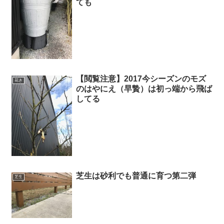
ても
【閲覧注意】2017今シーズンのモズ
花き
のはやにえ（早贄）は初っ端から飛ば
してる
芝生は砂利でも普通に育つ第二弾
芝生