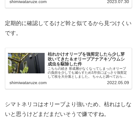
shimiwataruze.com
2023.07.30
こばえが既に１ｍ近くまで成長 周辺に何もなけれ...
定期的に確認してるけど幹と似てるから見つけくい
です。
枯れかけオリーブを強剪定したら少し芽
吹いてきた＆オリーブアナアキゾウムシ
成虫を駆除した件
こちらの続き 形成層がなくなってしまったオリーブ
の負担を少しでも減らすため3月頃にばっさり強剪定
して枝を大分落としました。 ちゃんと調べておらず
感覚任せなのでやり方合ってるのか分からないけどこ
shimiwataruze.com
2022.05.09
んな仕上がり。 というかオリーブの剪定って難しい...
シマトネリコはオリーブより強いため、枯れはしな
いと思うけどまだまだいそうで嫌ですね。