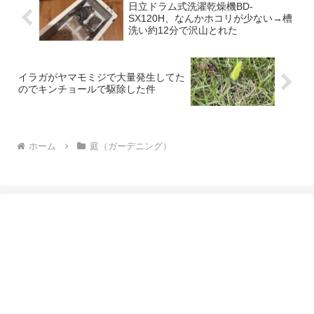
日立ドラム式洗濯乾燥機BD-
SX120H、なんかホコリが少ない→槽
洗い約12分で沢山とれた
イラガがヤマモミジで大量発生してた
のでキンチョールで駆除した件
ホーム
庭（ガーデニング）