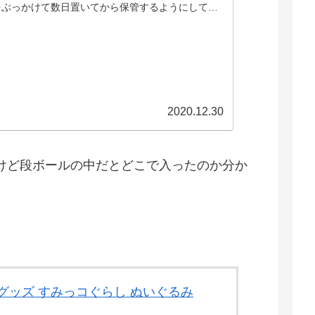
をぶっかけて数日置いてから保管するようにしてた
たか。 底面は汚いし。 というわけでこれからは
2020.12.30
けど段ボールの中だとどこで入ったのか分か
グッズ すみっコぐらし ぬいぐるみ