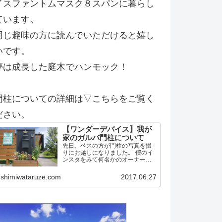
イスファントムマスク８スパンに暮らし
ています。
同じ趣味の方に読んでいただけると嬉し
いです。
夢は成長した庭木でハンモック！
門柱についての詳細は▽こちらをご覧く
ださい。
【ワンダーデバイス】我が
家のガルバ門柱について
先日、ベスの方が門柱の写真を撮
りにお越しになりました。 僕のイ
ンスタをみて何名かのオーナー候
補？！の方から問い合わせがあっ
たようです。 そこで今後の方のた
shimiwataruze.com
2017.06.27
めに我家の門柱について詳細を記
載しておこうかと思います。 作り
はワンデバと同一 予め言…