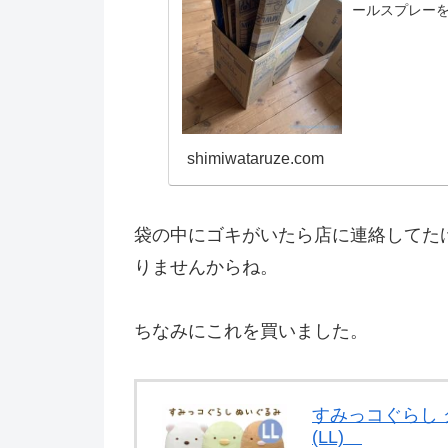
ールスプレー
けど意味なかっ
段...
shimiwataruze.com
袋の中にゴキがいたら店に連絡してた
りませんからね。
ちなみにこれを買いました。
すみっコぐらし 
(LL)