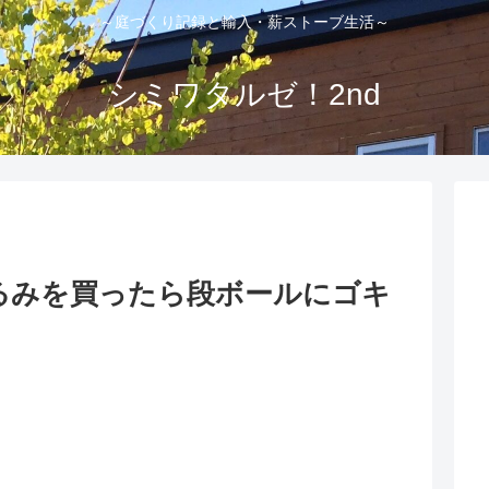
～庭づくり記録と輸入・薪ストーブ生活～
シミワタルゼ！2nd
るみを買ったら段ボールにゴキ