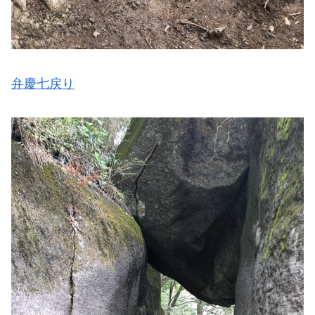
弁慶七戻り