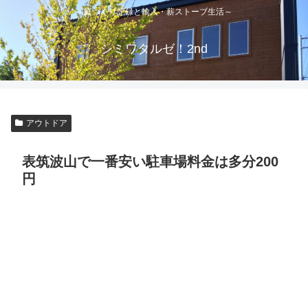
～庭づくり記録と輸入・薪ストーブ生活～
シミワタルゼ！2nd
アウトドア
表筑波山で一番安い駐車場料金は多分200
円