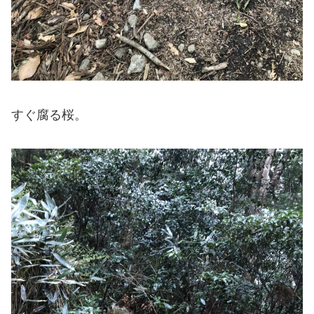
すぐ腐る桜。