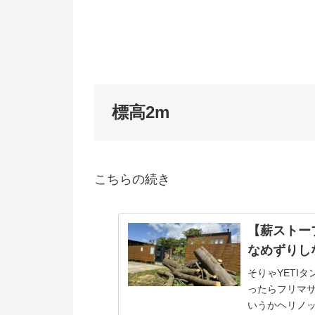
標高2m
こちらの続き
【薪ストー
なめずりし
そりゃYETI
ったらフリマサ
いうかヘリノ