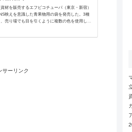
装資材を販売するエフピコチューパ（東京・新宿）
NS映えを意識した青果物用の袋を発売した。3種
え、売り場でも目を引くように複数の色を使用し
物の他に、雑貨を入れる用途でも売り込む。「サン
2」シリーズに新たに3つの柄を追加する。グラデーシ
オーロラ」...
ンサーリンク