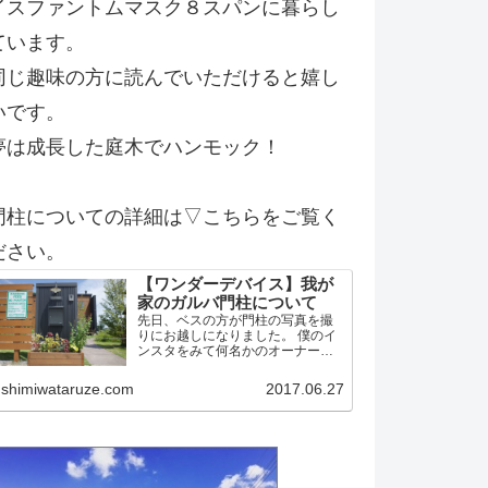
イスファントムマスク８スパンに暮らし
ています。
同じ趣味の方に読んでいただけると嬉し
いです。
夢は成長した庭木でハンモック！
門柱についての詳細は▽こちらをご覧く
ださい。
【ワンダーデバイス】我が
家のガルバ門柱について
先日、ベスの方が門柱の写真を撮
りにお越しになりました。 僕のイ
ンスタをみて何名かのオーナー候
補？！の方から問い合わせがあっ
たようです。 そこで今後の方のた
shimiwataruze.com
2017.06.27
めに我家の門柱について詳細を記
載しておこうかと思います。 作り
はワンデバと同一 予め言…