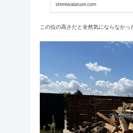
し、スノピ関
shimiwataruze.com
て...
この位の高さだと全然気にならなかっ