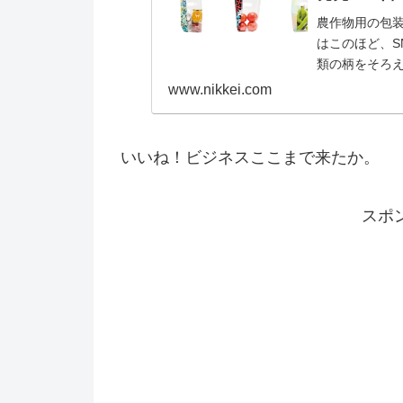
農作物用の包
はこのほど、S
類の柄をそろ
た。野菜や果
www.nikkei.com
バッグB202
ョンを施した「
いいね！ビジネスここまで来たか。
スポ