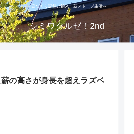
～庭づくり記録と輸入・薪ストーブ生活～
シミワタルゼ！2nd
た薪の高さが身長を超えラズベ