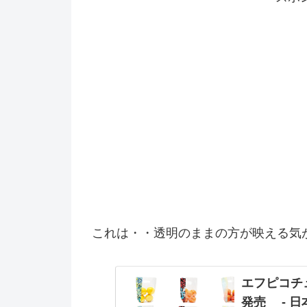
これは・・透明のままの方が映える気
エフピコチ
発売 - 