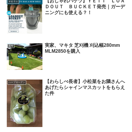
【おしゃれバケツ】ＹＥＴＩ ＬＯＡ
ＹＥＴＩ
ＤＯＵＴ ＢＵＣＫＥＴ発売｜ガーデ
ニングにも使える？！
実家、マキタ 芝刈機 刈込幅280mm
芝生
MLM2850を購入
【わらしべ長者】小松菜をお隣さんへ
ハーブガーデン
あげたらシャインマスカットをもらえ
た件