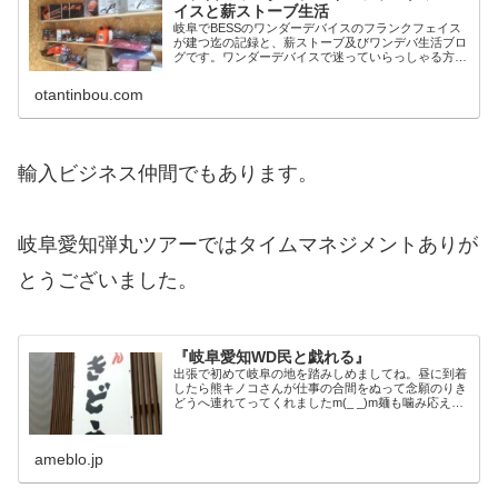
イスと薪ストーブ生活
岐阜でBESSのワンダーデバイスのフランクフェイス
が建つ迄の記録と、薪ストーブ及びワンデバ生活ブロ
グです。ワンダーデバイスで迷っていらっしゃる方、
薪ストーブで悩んでいらっしゃる方の参考になったり
何か共感していただけたら幸いです。
otantinbou.com
輸入ビジネス仲間でもあります。
岐阜愛知弾丸ツアーではタイムマネジメントありが
とうございました。
『岐阜愛知WD民と戯れる』
出張で初めて岐阜の地を踏みしめましてね。昼に到着
したら熊キノコさんが仕事の合間をぬって念願のりき
どうへ連れてってくれましたm(_ _)m麺も噛み応えあ
りチャー…
ameblo.jp