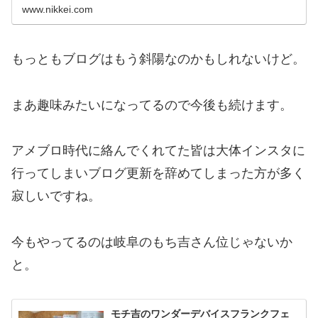
「マスコミ4媒体」の広告費を上回った。巣ごもり消
www.nikkei.com
費による電子商取引(EC)市場拡大などが貢献した。日
本の広告費全体は10%増の6兆7998億円だった。下半
期にかけて企業...
もっともブログはもう斜陽なのかもしれないけど。
まあ趣味みたいになってるので今後も続けます。
アメブロ時代に絡んでくれてた皆は大体インスタに
行ってしまいブログ更新を辞めてしまった方が多く
寂しいですね。
今もやってるのは岐阜のもち吉さん位じゃないか
と。
モチ吉のワンダーデバイスフランクフェ