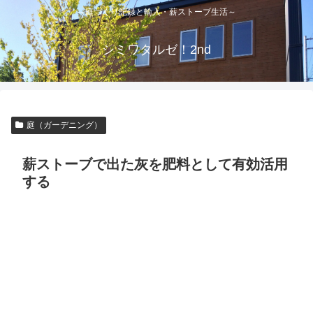
～庭づくり記録と輸入・薪ストーブ生活～
シミワタルゼ！2nd
庭（ガーデニング）
薪ストーブで出た灰を肥料として有効活用
する