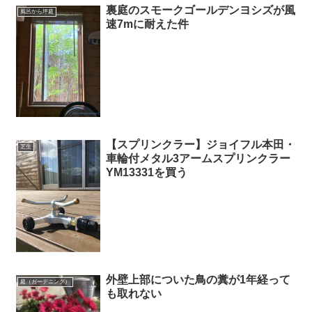
裏庭のスモークゴールデンヨシズが風
風呂から坪庭
速7mに耐えた件
【スプリンクラー】ジョイフル本田・
芝生
車輪付メタル3アームスプリンクラー
YM13331を買う
外壁上部についた鳥の糞が1年経って
庭（ガーデニング）
も取れない