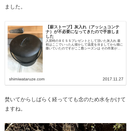
ました。
【薪ストーブ】灰入れ（アッシュコンテ
ナ）が不必要になってきたので手放しま
した
入居時のＢＥＳＳプレゼントとして頂いた灰入れ 最
初はここでいったん寝かして温度を冷ましてから畑に
撒いていたのですがここ数シーズンは その作業が面
倒になりほとんど使用していませんでした。 直接撒
くと火災の危険があるとかは聞きますが既に昨シー
ズ...
shimiwataruze.com
2017.11.27
焚いてからしばらく経ってても念のため水をかけて
ますね。