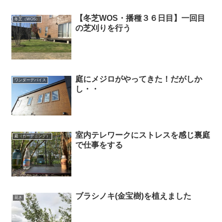
【冬芝WOS・播種３６日目】一回目
冬芝（WOS）
の芝刈りを行う
庭にメジロがやってきた！だがしか
ワンダーデバイス
し・・
室内テレワークにストレスを感じ裏庭
庭（ガーデニング）
で仕事をする
ブラシノキ(金宝樹)を植えました
花き