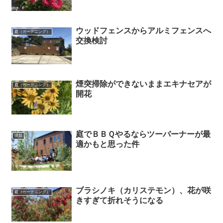
ウッドフェンスからアルミフェンスへ
庭（ガーデニング）
交換検討
煙突掃除ができないままエキナセアが
庭（ガーデニング）
開花
庭でＢＢＱやるならツーバーナーが最
燻製
適かもと思った件
ブラシノキ（カリステモン）、花が咲
庭（ガーデニング）
きすぎて折れそうになる