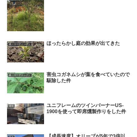
ほったらかし庭の効果が出てきた
庭（ガーデニング）
害虫コガネムシが葉を食べていたので
庭（ガーデニング）
駆除した件
ユニフレームのツインバーナーUS-
燻製
1900を使って即席燻製作りをした件
【成長速度】オリーブが5年で3倍以