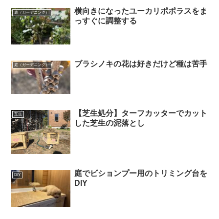
横向きになったユーカリポポラスをま
庭（ガーデニング）
っすぐに調整する
ブラシノキの花は好きだけど種は苦手
庭（ガーデニング）
【芝生処分】ターフカッターでカット
芝生
した芝生の泥落とし
庭でビションプー用のトリミング台を
DIY
DIY