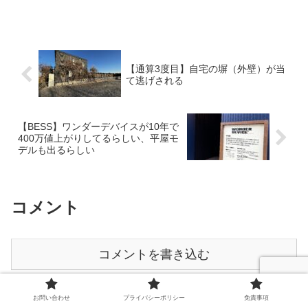
【通算3度目】自宅の塀（外壁）が当
て逃げされる
【BESS】ワンダーデバイスが10年で
400万値上がりしてるらしい、平屋モ
デルも出るらしい
コメント
コメントを書き込む
お問い合わせ
プライバシーポリシー
免責事項
ホーム
庭（ガーデニング）