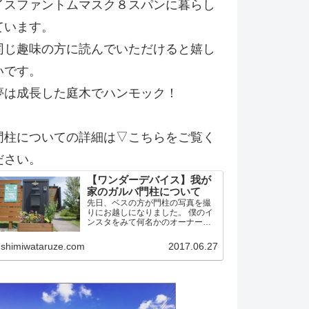
イスファントムマスク８スパンに暮らし
ています。
同じ趣味の方に読んでいただけると嬉し
いです。
夢は成長した庭木でハンモック！
門柱についての詳細は▽こちらをご覧く
ださい。
【ワンダーデバイス】我が
家のガルバ門柱について
先日、ベスの方が門柱の写真を撮
りにお越しになりました。 僕のイ
ンスタをみて何名かのオーナー候
補？！の方から問い合わせがあっ
たようです。 そこで今後の方のた
shimiwataruze.com
2017.06.27
めに我家の門柱について詳細を記
載しておこうかと思います。 作り
はワンデバと同一 予め言…