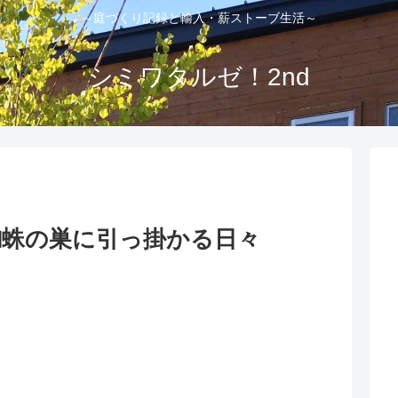
～庭づくり記録と輸入・薪ストーブ生活～
シミワタルゼ！2nd
蜘蛛の巣に引っ掛かる日々