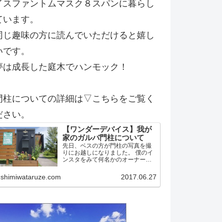
イスファントムマスク８スパンに暮らし
ています。
同じ趣味の方に読んでいただけると嬉し
いです。
夢は成長した庭木でハンモック！
門柱についての詳細は▽こちらをご覧く
ださい。
【ワンダーデバイス】我が
家のガルバ門柱について
先日、ベスの方が門柱の写真を撮
りにお越しになりました。 僕のイ
ンスタをみて何名かのオーナー候
補？！の方から問い合わせがあっ
たようです。 そこで今後の方のた
shimiwataruze.com
2017.06.27
めに我家の門柱について詳細を記
載しておこうかと思います。 作り
はワンデバと同一 予め言…