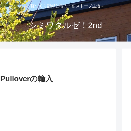
～庭づくり記録と輸入・薪ストーブ生活～
シミワタルゼ！2nd
Pulloverの輸入