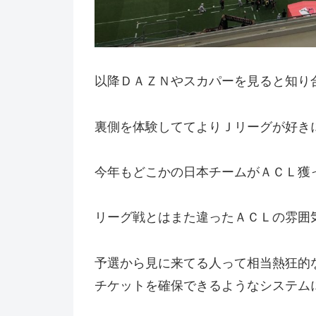
以降ＤＡＺＮやスカパーを見ると知り
裏側を体験しててよりＪリーグが好き
今年もどこかの日本チームがＡＣＬ獲
リーグ戦とはまた違ったＡＣＬの雰囲
予選から見に来てる人って相当熱狂的
チケットを確保できるようなシステム