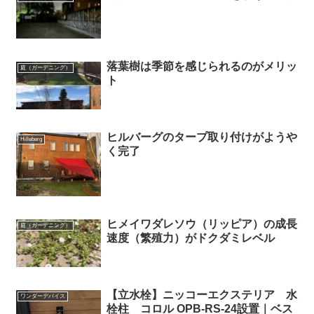
落葉樹は季節を感じられるのがメリッ
庭（ガーデニング）
ト
ヒルバーグのタープ取り付けがようや
Hilleberg
く完了
ヒメイワダレソウ（リッピア）の成長
庭（ガーデニング）
速度（繁殖力）がドクダミレベル
【立水栓】ニッコーエクステリア 水
ワンダーデバイス
栓柱 コロル OPB-RS-24設置｜ベス