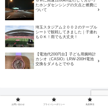
ＧＷに高速1200km走行して分かっ
たホンダセンシングの欠点と燃費に
ついて
埼玉スタジアム２００２のテーブル
シートで観戦してきました｜子連れ
もＯＫ！雨でも大丈夫！
【電池代200円台】子ども用腕時計
カシオ（CASIO）LRW-200H電池
交換をダメもとでやる
お問い合わせ
プライバシーポリシー
免責事項