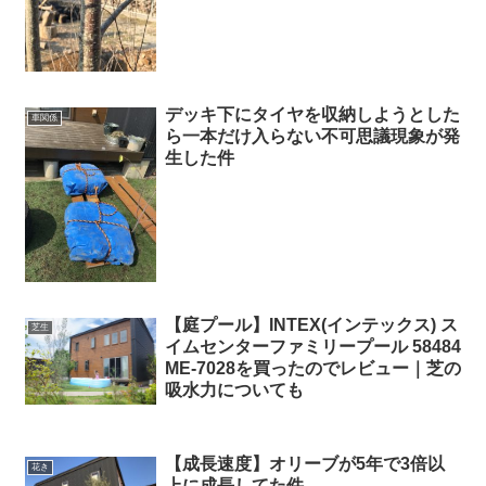
デッキ下にタイヤを収納しようとした
車関係
ら一本だけ入らない不可思議現象が発
生した件
【庭プール】INTEX(インテックス) ス
芝生
イムセンターファミリープール 58484
ME-7028を買ったのでレビュー｜芝の
吸水力についても
【成長速度】オリーブが5年で3倍以
花き
上に成長してた件