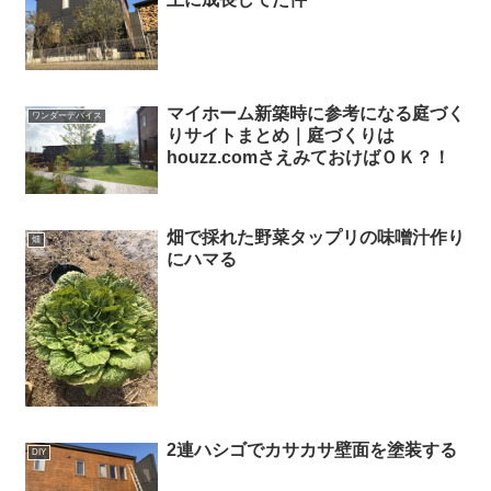
マイホーム新築時に参考になる庭づく
ワンダーデバイス
りサイトまとめ｜庭づくりは
houzz.comさえみておけばＯＫ？！
畑で採れた野菜タップリの味噌汁作り
畑
にハマる
2連ハシゴでカサカサ壁面を塗装する
DIY