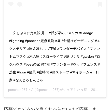
. . 久しぶりに定点観測 . . #我が家のアメリカ #Garage
#lightning #ponchon定点観測 #庭 #外構 #ガーデニング #エ
クステリア #田舎暮らし #茨城 #ワンダーデバイス #ファン
トムマスク #木の家 #スローライフ #庭づくり #garden #ロ
グハウス #bessの家 #門柱 #プランター #ウッドフェンス #
芝生 #lawn #借景 #庭時間 #薪ストーブ #マイホーム #一軒
家 #なんじゃもんじゃ
ponchon967
さん(@ponchon967)がシェアした投稿 –
2018年11月月6日午前3時10分PST
応募できてるのか良くわからないけど応募しまし