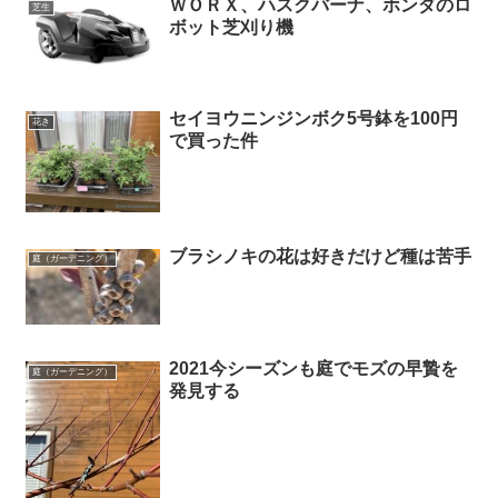
ＷＯＲＸ、ハスクバーナ、ホンダのロ
芝生
ボット芝刈り機
セイヨウニンジンボク5号鉢を100円
花き
で買った件
ブラシノキの花は好きだけど種は苦手
庭（ガーデニング）
2021今シーズンも庭でモズの早贄を
庭（ガーデニング）
発見する