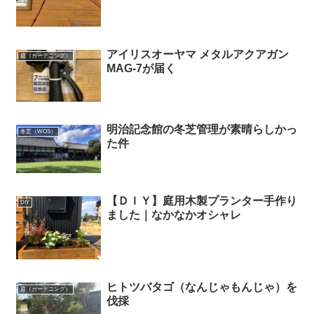
アイリスオーヤマ メタルアクアガン
庭（ガーデニング）
MAG-7が届く
明治記念館の冬芝管理が素晴らしかっ
冬芝（WOS）
た件
【ＤＩＹ】庭用木製プランター手作り
DIY
ました｜なかなかオシャレ
ヒトツバタゴ（なんじゃもんじゃ）を
庭（ガーデニング）
伐採