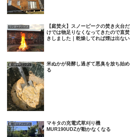
【庭焚火】スノーピークの焚き火台だ
ワンダーデバイス
けでは物足りなくなってきたので直焚
きしました｜乾燥してれば煙は出ない
米ぬかが発酵し過ぎて悪臭を放ち始め
庭（ガーデニング）
る
マキタの充電式草刈り機
庭（ガーデニング）
MUR190UDZが動かなくなる