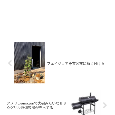
フェイジョアを玄関前に植え付ける
アメリカamazonで大砲みたいなＢＢ
Ｑグリル兼燻製器が売ってる