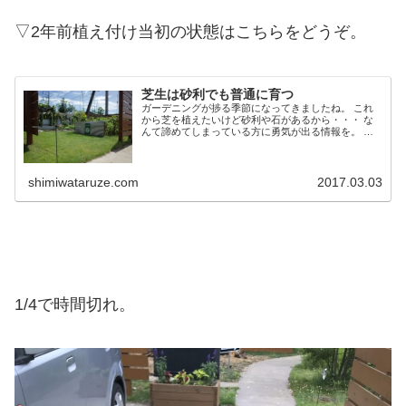
▽2年前植え付け当初の状態はこちらをどうぞ。
芝生は砂利でも普通に育つ
ガーデニングが捗る季節になってきましたね。 これ
から芝を植えたいけど砂利や石があるから・・・ な
んて諦めてしまっている方に勇気が出る情報を。 ち
ょうど一年前の今頃、この状態から芝化作業はスター
トしました この砂利全て除去してたら日が暮れるど...
shimiwataruze.com
2017.03.03
1/4で時間切れ。