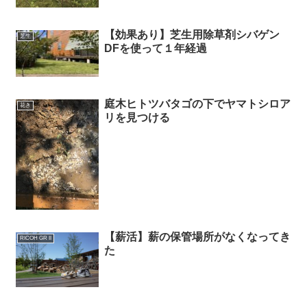
【効果あり】芝生用除草剤シバゲン
芝生
DFを使って１年経過
庭木ヒトツバタゴの下でヤマトシロア
花き
リを見つける
【薪活】薪の保管場所がなくなってき
RICOH GR II
た