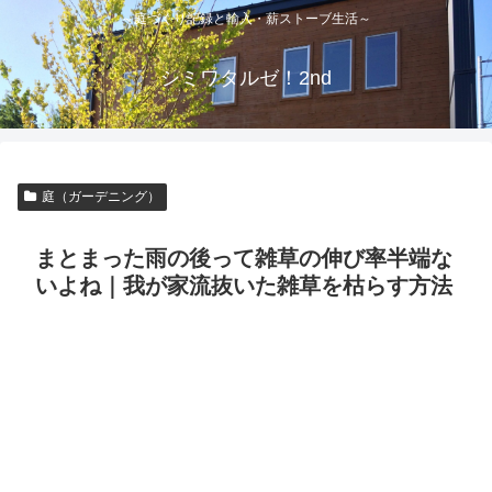
～庭づくり記録と輸入・薪ストーブ生活～
シミワタルゼ！2nd
庭（ガーデニング）
まとまった雨の後って雑草の伸び率半端な
いよね｜我が家流抜いた雑草を枯らす方法