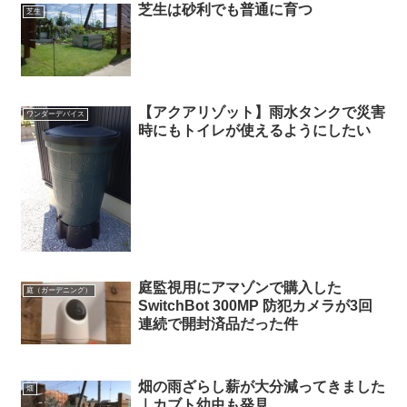
芝生は砂利でも普通に育つ
芝生
【アクアリゾット】雨水タンクで災害
ワンダーデバイス
時にもトイレが使えるようにしたい
庭監視用にアマゾンで購入した
庭（ガーデニング）
SwitchBot 300MP 防犯カメラが3回
連続で開封済品だった件
畑の雨ざらし薪が大分減ってきました
畑
｜カブト幼虫も発見