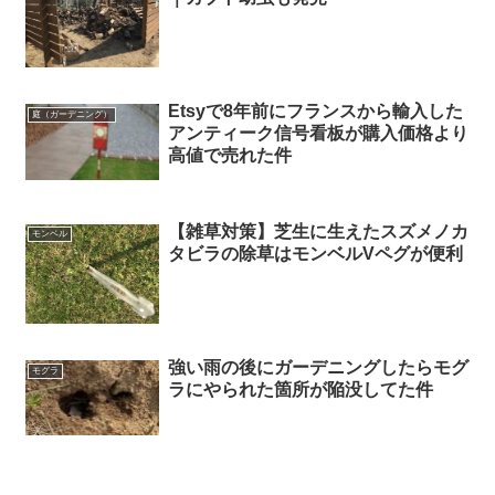
Etsyで8年前にフランスから輸入した
庭（ガーデニング）
アンティーク信号看板が購入価格より
高値で売れた件
【雑草対策】芝生に生えたスズメノカ
モンベル
タビラの除草はモンベルVペグが便利
強い雨の後にガーデニングしたらモグ
モグラ
ラにやられた箇所が陥没してた件