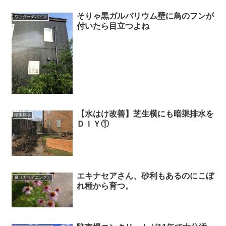
そりゃ黒ガルバリウム壁に鳥のフンが
ワンダーデバイス
付いたら目立つよね
【水はけ改善】芝生横にも暗渠排水を
暗渠排水
ＤＩＹ①
エキナセアさん、砂利もあるのにこぼ
庭（ガーデニング）
れ種から育つ。