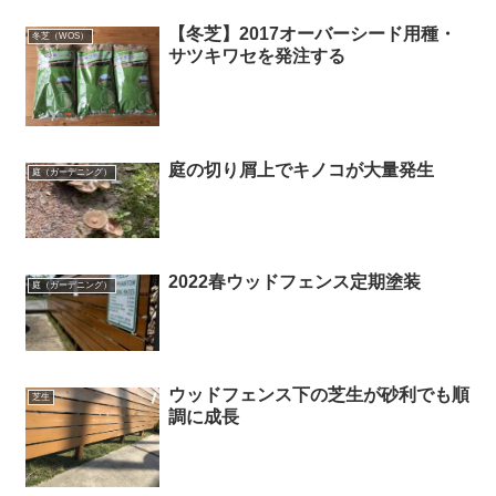
【冬芝】2017オーバーシード用種・
冬芝（WOS）
サツキワセを発注する
庭の切り屑上でキノコが大量発生
庭（ガーデニング）
2022春ウッドフェンス定期塗装
庭（ガーデニング）
ウッドフェンス下の芝生が砂利でも順
芝生
調に成長