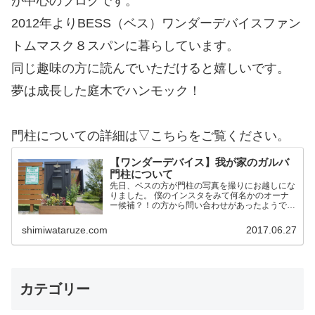
が中心のブログです。
2012年よりBESS（ベス）ワンダーデバイスファン
トムマスク８スパンに暮らしています。
同じ趣味の方に読んでいただけると嬉しいです。
夢は成長した庭木でハンモック！
門柱についての詳細は▽こちらをご覧ください。
【ワンダーデバイス】我が家のガルバ
門柱について
先日、ベスの方が門柱の写真を撮りにお越しにな
りました。 僕のインスタをみて何名かのオーナ
ー候補？！の方から問い合わせがあったようで
す。 そこで今後の方のために我家の門柱につい
て詳細を記載しておこうかと思います。 作りは
shimiwataruze.com
2017.06.27
ワンデバと同一 予め言…
カテゴリー