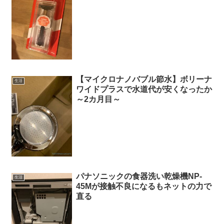
【マイクロナノバブル節水】ボリーナ
生活
ワイドプラスで水道代が安くなったか
～2カ月目～
パナソニックの食器洗い乾燥機NP-
生活
45Mが接触不良になるもネットの力で
直る