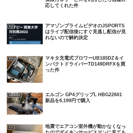
応してくれた件
アマゾンプライムビデオのJSPORTS
生活
はライブ配信後にすぐ見逃し配信が見
れないので解約決定
マキタ充電式ブロワーUB185DZ＆イ
車関係
ンパクトドライバーTD149DRFXを買
った件
エルゴン GP4グリップL HBG22601
自転車関係
新品を6,199円で購入
地震でエアコン室外機が動かなくなっ
生活
たのでダイキンサービスマンに見ても