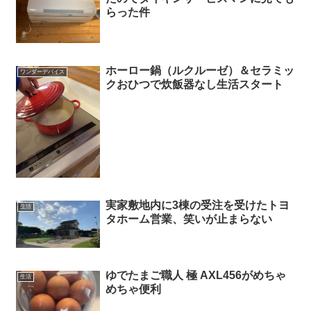
らった件
ホーロー鍋（ルクルーゼ）＆セラミッ
ワンダーデバイス
クおひつで炊飯器なし生活スタート
実家敷地内に3棟の受注を受けたトヨ
生活
タホーム営業、笑いが止まらない
ゆでたまご職人 極 AXL456がめちゃ
生活
めちゃ便利