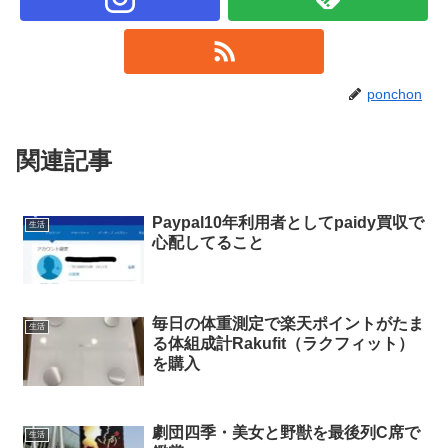
ponchon
関連記事
Paypal10年利用者としてpaidy買収で
生活
心配してること
毎日の体重測定で楽天ポイントがたま
生活
る体組成計Rakufit（ラクフィット）
を購入
劇団四季・美女と野獣を最後列C席で
生活