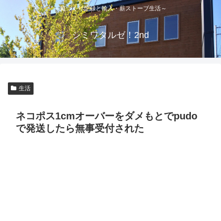
～庭づくり記録と輸入・薪ストーブ生活～
シミワタルゼ！2nd
生活
ネコポス1cmオーバーをダメもとでpudo
で発送したら無事受付された