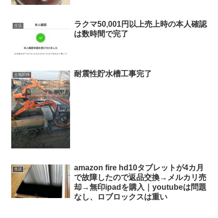
ラクマ50,001円以上売上時の本人確認
生活
は数時間で完了
耐震性貯水槽工事完了
土地関係
amazon fire hd10タブレットが4カ月
生活
で故障したので返品交換→メルカリ売
却→無印ipadを購入｜youtubeは問題
なし、ロブロックスは重い