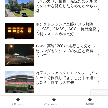
【メルカリ】梱包・発送たのメル便
でタイヤを発送したらめちゃめちゃ
楽
ホンダセンシング単眼カメラ故障
（LKAS、CMBS、ACC、路外逸脱
抑制システム点検点灯）
ＧＷに高速1200km走行して分かっ
たホンダセンシングの欠点と燃費に
ついて
埼玉スタジアム２００２のテーブル
シートで観戦してきました｜子連れ
もＯＫ！雨でも大丈夫！
【電池代200円台】子ども用腕時計
カシオ（CASIO）LRW-200H電池
お問い合わせ
プライバシーポリシー
免責事項