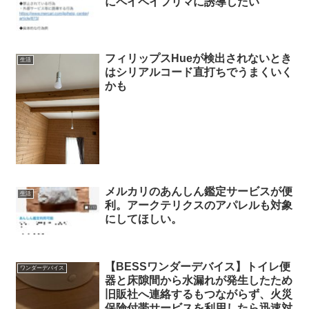
にペイペイフリマに誘導したい
フィリップスHueが検出されないとき
生活
はシリアルコード直打ちでうまくいく
かも
メルカリのあんしん鑑定サービスが便
生活
利。アークテリクスのアパレルも対象
にしてほしい。
【BESSワンダーデバイス】トイレ便
ワンダーデバイス
器と床隙間から水漏れが発生したため
旧販社へ連絡するもつながらず、火災
保険付帯サービスを利用したら迅速対