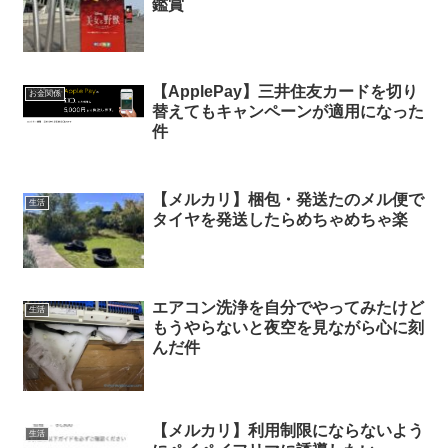
鑑賞
【ApplePay】三井住友カードを切り
お金関係
替えてもキャンペーンが適用になった
件
【メルカリ】梱包・発送たのメル便で
生活
タイヤを発送したらめちゃめちゃ楽
エアコン洗浄を自分でやってみたけど
生活
もうやらないと夜空を見ながら心に刻
んだ件
【メルカリ】利用制限にならないよう
生活