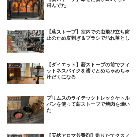
飛んでた
【薪ストーブ】室内での虫飛び立ち防
薪ストーブ
止のため皮剥ぎ＆ブラシで汚れ落とし
【ダイエット】薪ストーブの前でフィ
薪ストーブ
ットネスバイクを漕ぐとめちゃめちゃ
汗だくになる
プリムスのライテックトレックケトル
アウトドア
パンを使って薪ストーブで焼肉を焼い
た
【天然アロマ芳香剤】割りたてクスノ
薪ストーブ