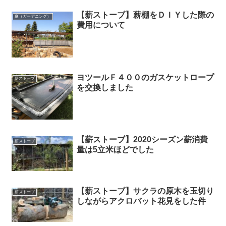
【薪ストーブ】薪棚をＤＩＹした際の
庭（ガーデニング）
費用について
ヨツールＦ４００のガスケットロープ
薪ストーブ
を交換しました
【薪ストーブ】2020シーズン薪消費
薪ストーブ
量は5立米ほどでした
【薪ストーブ】サクラの原木を玉切り
薪ストーブ
しながらアクロバット花見をした件