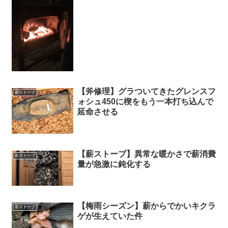
【斧修理】グラついてきたグレンスフ
薪ストーブ
ォシュ450に楔をもう一本打ち込んで
延命させる
【薪ストーブ】異常な暖かさで薪消費
薪ストーブ
量が急激に鈍化する
【梅雨シーズン】薪からでかいキクラ
薪ストーブ
ゲが生えていた件