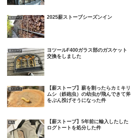
2025薪ストーブシーズンイン
薪ストーブ
ヨツールF400ガラス部のガスケット
薪ストーブ
交換をしました
【薪ストーブ】薪を割ったらカミキリ
薪ストーブ
ムシ（鉄砲虫）の幼虫が飛んできて斧
をぶん投げそうになった件
【薪ストーブ】5年前に輸入したした
輸入
ログトートを処分した件