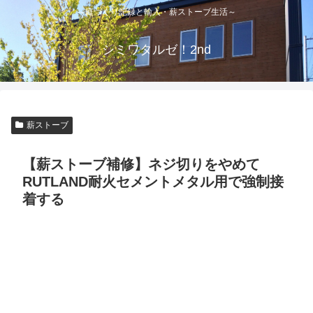
～庭づくり記録と輸入・薪ストーブ生活～
シミワタルゼ！2nd
薪ストーブ
【薪ストーブ補修】ネジ切りをやめて
RUTLAND耐火セメントメタル用で強制接
着する