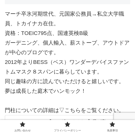
マーチ卒氷河期世代、元国家公務員→私立大学職
員、トカイナカ在住。
資格：TOEIC795点、国連英検B級
ガーデニング、個人輸入、薪ストーブ、アウトドア
が中心のブログです。
2012年よりBESS（ベス）ワンダーデバイスファン
トムマスク８スパンに暮らしています。
同じ趣味の方に読んでいただけると嬉しいです。
夢は成長した庭木でハンモック！
門柱についての詳細は▽こちらをご覧ください。
【ワンダーデバイス】我が家のガルバ
門柱について
お問い合わせ
プライバシーポリシー
免責事項
先日、ベスの方が門柱の写真を撮りにお越しにな