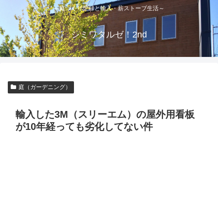
～庭づくり記録と輸入・薪ストーブ生活～
シミワタルゼ！2nd
庭（ガーデニング）
輸入した3M（スリーエム）の屋外用看板
が10年経っても劣化してない件