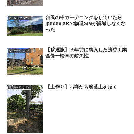
台風の中ガーデニングをしていたら
庭（ガーデニング）
iphone XRの物理SIMが認識しなくな
った
【薪運搬】３年前に購入した浅香工業
庭（ガーデニング）
金像一輪車の耐久性
【土作り】お寺から腐葉土を頂く
庭（ガーデニング）