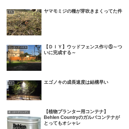
ヤマモミジの種が芽吹きまくってた件
芝生
【ＤＩＹ】ウッドフェンス作り⑤～つ
ワンダーデバイス
いに完成する～
エゴノキの成長速度は結構早い
花き
【植物プランター用コンテナ】
庭（ガーデニング）
Behlen Countryのガルバコンテナが
とってもオシャレ