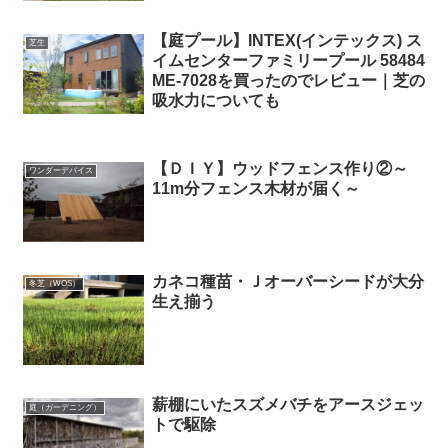
【庭プール】INTEX(インテックス) ス
芝生
イムセンターファミリープール 58484
ME-7028を買ったのでレビュー｜芝の
吸水力についても
【ＤＩＹ】ウッドフェンス作り②～
ワンダーデバイス
11m分フェンス木材が届く～
カネコ種苗・Ｊオーバーシードが大分
冬芝（WOS）
生え揃う
薪棚にいたスズメバチをアースジェッ
庭（ガーデニング）
トで駆除