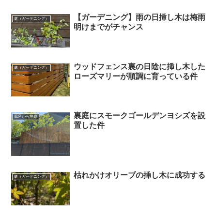
【ガーデニング】雨の日挿し木は梅雨
庭（ガーデニング）
明けまでがチャンス
ウッドフェンス裏の日陰に挿し木した
庭（ガーデニング）
ローズマリーが順調に育っている件
裏庭にスモークゴールデンヨシズを設
風呂から坪庭
置した件
枯れかけオリーブの挿し木に成功する
庭（ガーデニング）