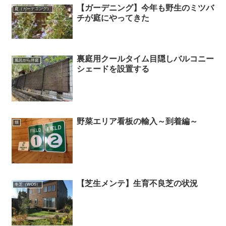
【ガーデニング】今年も野生のミツバ
庭（ガーデニング）
チが庭にやってきた
裏庭用クールタイム目隠しバルコニー
風呂から坪庭
シェードを設置する
野菜エリア看板の輸入～到着編～
畑
【芝生メンテ】生育不良芝の状況
冬芝（WOS）