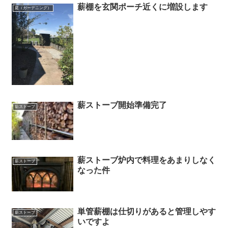
薪棚を玄関ポーチ近くに増設します
庭（ガーデニング）
薪ストーブ開始準備完了
薪ストーブ
薪ストーブ炉内で料理をあまりしなく
薪ストーブ
なった件
単管薪棚は仕切りがあると管理しやす
薪ストーブ
いですよ