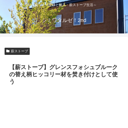
～庭づくり記録と輸入・薪ストーブ生活～
シミワタルゼ！2nd
薪ストーブ
【薪ストーブ】グレンスフォシュブルーク
の替え柄ヒッコリー材を焚き付けとして使
う