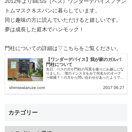
2012年よりBESS（ベス）ワンダーデバイスファン
トムマスク８スパンに暮らしています。
同じ趣味の方に読んでいただけると嬉しいです。
夢は成長した庭木でハンモック！
門柱についての詳細は▽こちらをご覧ください。
【ワンダーデバイス】我が家のガルバ
門柱について
先日、ベスの方が門柱の写真を撮りにお越しにな
りました。 僕のインスタをみて何名かのオーナ
ー候補？！の方から問い合わせがあったようで
す。 そこで今後の方のために我家の門柱につい
て詳細を記載しておこうかと思います。 作りは
shimiwataruze.com
2017.06.27
ワンデバと同一 予め言…
カテゴリー