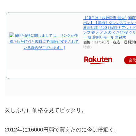
【10日は！枚数限定 最大1,000
ポン】【即納】グレンスフォシ
薪割り鎚 [ 450 ] 薪割り アウト
ンプ 斧 オノ おの くさび 楔 ク
ー 薪 薪割りモール 大径木
価格：31,570円（税込、送料別
時点)
楽
久しぶりに価格を見てビックリ。
2012年に16000円弱で買えたのに今は倍近く。