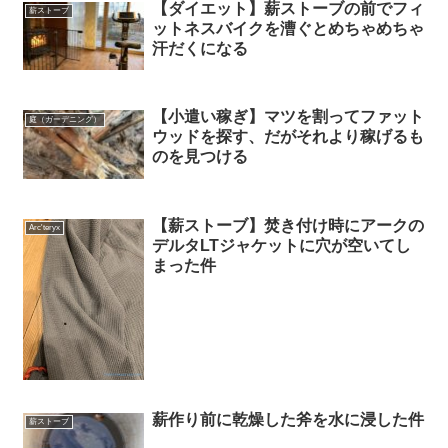
【ダイエット】薪ストーブの前でフィ
薪ストーブ
ットネスバイクを漕ぐとめちゃめちゃ
汗だくになる
【小遣い稼ぎ】マツを割ってファット
庭（ガーデニング）
ウッドを探す、だがそれより稼げるも
のを見つける
【薪ストーブ】焚き付け時にアークの
Arc'teryx
デルタLTジャケットに穴が空いてし
まった件
薪作り前に乾燥した斧を水に浸した件
薪ストーブ