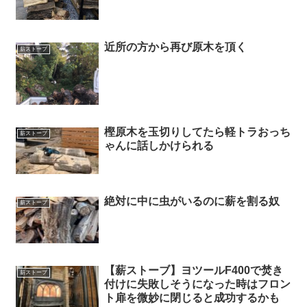
近所の方から再び原木を頂く
薪ストーブ
樫原木を玉切りしてたら軽トラおっち
薪ストーブ
ゃんに話しかけられる
絶対に中に虫がいるのに薪を割る奴
薪ストーブ
【薪ストーブ】ヨツールF400で焚き
薪ストーブ
付けに失敗しそうになった時はフロン
ト扉を微妙に閉じると成功するかも