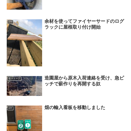
余材を使ってファイヤーサードのログ
DIY
ラックに屋根取り付け開始
造園屋から原木入荷連絡を受け、急ピ
薪ストーブ
ッチで薪作りを再開する奴
畑の輸入看板を移動しました
DIY