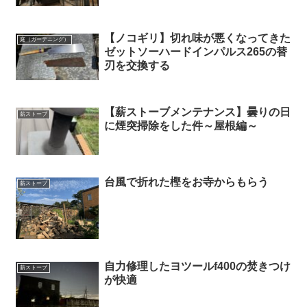
【ノコギリ】切れ味が悪くなってきた
庭（ガーデニング）
ゼットソーハードインパルス265の替
刃を交換する
【薪ストーブメンテナンス】曇りの日
薪ストーブ
に煙突掃除をした件～屋根編～
台風で折れた樫をお寺からもらう
薪ストーブ
自力修理したヨツールf400の焚きつけ
薪ストーブ
が快適