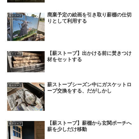
廃棄予定の絵画を引き取り薪棚の仕切
薪ストーブ
りとして利用する
【薪ストーブ】出かける前に焚きつけ
薪ストーブ
材をセットする
薪ストーブシーズン中にガスケットロ
薪ストーブ
ープ交換をする、だがしかし
【薪ストーブ】薪棚から玄関ポーチへ
薪ストーブ
薪を少しだけ移動