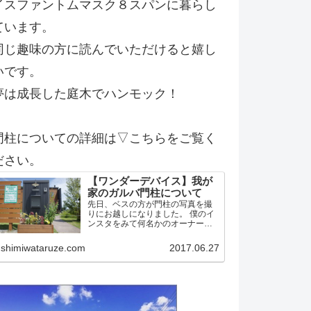
イスファントムマスク８スパンに暮らし
ています。
同じ趣味の方に読んでいただけると嬉し
いです。
夢は成長した庭木でハンモック！
門柱についての詳細は▽こちらをご覧く
ださい。
【ワンダーデバイス】我が
家のガルバ門柱について
先日、ベスの方が門柱の写真を撮
りにお越しになりました。 僕のイ
ンスタをみて何名かのオーナー候
補？！の方から問い合わせがあっ
たようです。 そこで今後の方のた
shimiwataruze.com
2017.06.27
めに我家の門柱について詳細を記
載しておこうかと思います。 作り
はワンデバと同一 予め言…