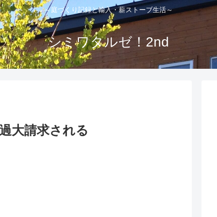
～庭づくり記録と輸入・薪ストーブ生活～
シミワタルゼ！2nd
また過大請求される