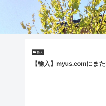
輸入
【輸入】myus.comに