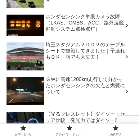
ホンダセンシング単眼カメラ故障
（LKAS、CMBS、ACC、路外逸脱
抑制システム点検点灯）
埼玉スタジアム２００２のテーブル
シートで観戦してきました｜子連れ
もＯＫ！雨でも大丈夫！
ＧＷに高速1200km走行して分かっ
たホンダセンシングの欠点と燃費に
ついて
【光るブレスレット】ダイソー・セ
リア比較｜発光力ではダイソー圧勝
お問い合わせ
プライバシーポリシー
免責事項