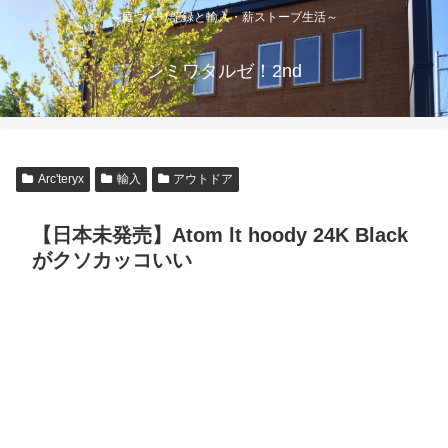
～庭づくり記録と輸入・薪ストーブ生活～
シミワタルゼ！2nd
Arc'teryx
輸入
アウトドア
【日本未発売】Atom lt hoody 24K Black
がクソカッコいい