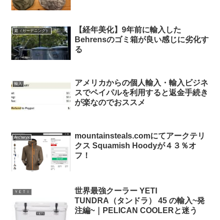
【経年美化】9年前に輸入した
庭（ガーデニング）
Behrensのゴミ箱が良い感じに劣化す
る
アメリカからの個人輸入・輸入ビジネ
輸入
スでペイパルを利用すると返金手続き
が楽なのでおススメ
mountainsteals.comにてアークテリ
Arc'teryx
クス Squamish Hoodyが４３％オ
フ！
世界最強クーラー YETI
ＹＥＴＩ
TUNDRA（タンドラ） 45 の輸入~発
注編~｜PELICAN COOLERと迷う