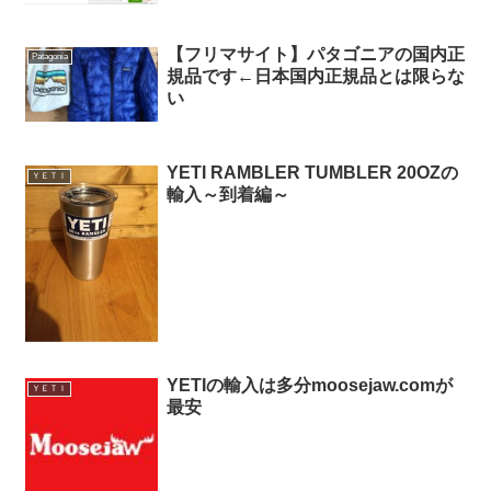
【フリマサイト】パタゴニアの国内正
Patagonia
規品です←日本国内正規品とは限らな
い
YETI RAMBLER TUMBLER 20OZの
ＹＥＴＩ
輸入～到着編～
YETIの輸入は多分moosejaw.comが
ＹＥＴＩ
最安