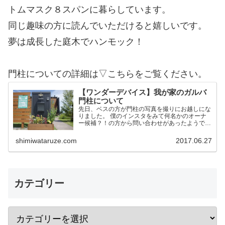
トムマスク８スパンに暮らしています。
同じ趣味の方に読んでいただけると嬉しいです。
夢は成長した庭木でハンモック！
門柱についての詳細は▽こちらをご覧ください。
【ワンダーデバイス】我が家のガルバ
門柱について
先日、ベスの方が門柱の写真を撮りにお越しにな
りました。 僕のインスタをみて何名かのオーナ
ー候補？！の方から問い合わせがあったようで
す。 そこで今後の方のために我家の門柱につい
て詳細を記載しておこうかと思います。 作りは
shimiwataruze.com
2017.06.27
ワンデバと同一 予め言…
カテゴリー