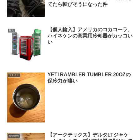
てたら転びそうになった件
【個人輸入】アメリカのコカコーラ、
輸入
ハイネケンの商業用冷却器がカッコい
い
YETI RAMBLER TUMBLER 20OZの
ＹＥＴＩ
保冷力が凄い
【アークテリクス】デルタLTジャケ
Arc'teryx