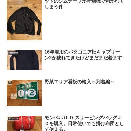
ットのシムテープが乾燥機で剥がれて
しまう件
16年着用のパタゴニア旧キャプリー
Patagonia
ン2が破れてきたけどまだまだ着ます
野菜エリア看板の輸入～到着編～
畑
モンベルＯ.Ｄ.スリーピングバッグ＃
モンベル
０を購入。日常使いでも掛け布団とし
て使える。