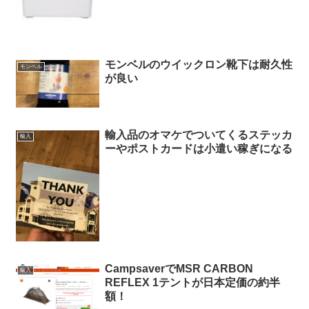
モンベルのウイックロン靴下は耐久性
モンベル
が良い
輸入品のオマケでついてくるステッカ
輸入
ーやポストカードは小遣い稼ぎになる
CampsaverでMSR CARBON
輸入
REFLEX 1テントが日本定価の約半
額！