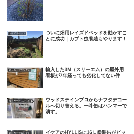
ついに畑用レイズドベッドを動かすこ
レイズドベッド
とに成功｜カブト虫養殖もやります！
輸入した3M（スリーエム）の屋外用
庭（ガーデニング）
看板が7年経っても劣化してない件
ウッドステインプロからナフタデコー
庭（ガーデニング）
ルへ切り替える。一斗缶はハンマーで
潰す。
イケアのHYLLISに16Ｌ塗装缶がピッ
庭（ガーデニング）