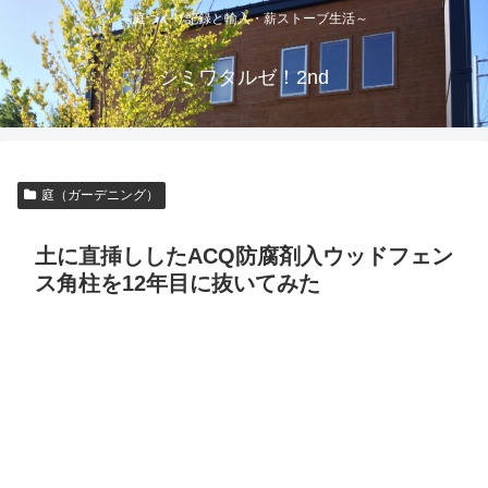
～庭づくり記録と輸入・薪ストーブ生活～
シミワタルゼ！2nd
庭（ガーデニング）
土に直挿ししたACQ防腐剤入ウッドフェン
ス角柱を12年目に抜いてみた