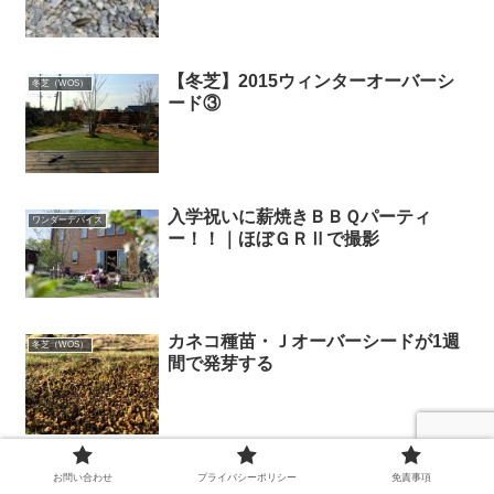
【冬芝】2015ウィンターオーバーシ
冬芝（WOS）
ード③
入学祝いに薪焼きＢＢＱパーティ
ワンダーデバイス
ー！！｜ほぼＧＲⅡで撮影
カネコ種苗・Ｊオーバーシードが1週
冬芝（WOS）
間で発芽する
タイヤラックと自転車置き場をＤＩＹ
お問い合わせ
プライバシーポリシー
免責事項
DIY