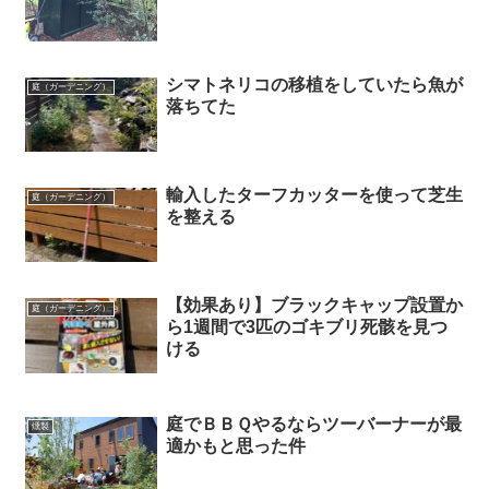
シマトネリコの移植をしていたら魚が
庭（ガーデニング）
落ちてた
輸入したターフカッターを使って芝生
庭（ガーデニング）
を整える
【効果あり】ブラックキャップ設置か
庭（ガーデニング）
ら1週間で3匹のゴキブリ死骸を見つ
ける
庭でＢＢＱやるならツーバーナーが最
燻製
適かもと思った件