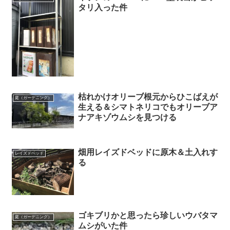
タリ入った件
枯れかけオリーブ根元からひこばえが
庭（ガーデニング）
生える＆シマトネリコでもオリーブア
ナアキゾウムシを見つける
畑用レイズドベッドに原木＆土入れす
レイズドベッド
る
ゴキブリかと思ったら珍しいウバタマ
庭（ガーデニング）
ムシがいた件