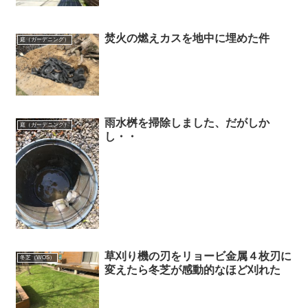
焚火の燃えカスを地中に埋めた件
庭（ガーデニング）
雨水桝を掃除しました、だがしか
庭（ガーデニング）
し・・
草刈り機の刃をリョービ金属４枚刃に
冬芝（WOS）
変えたら冬芝が感動的なほど刈れた