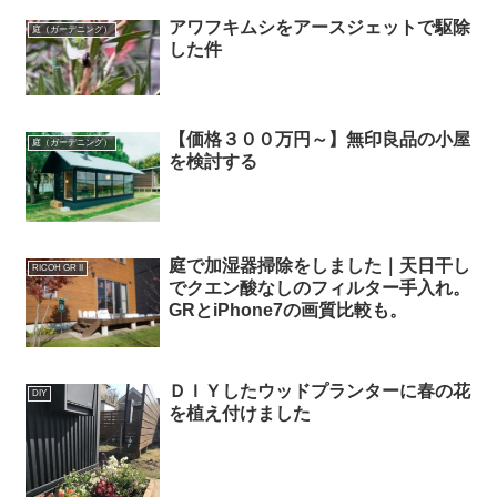
アワフキムシをアースジェットで駆除
庭（ガーデニング）
した件
【価格３００万円～】無印良品の小屋
庭（ガーデニング）
を検討する
庭で加湿器掃除をしました｜天日干し
RICOH GR II
でクエン酸なしのフィルター手入れ。
GRとiPhone7の画質比較も。
ＤＩＹしたウッドプランターに春の花
DIY
を植え付けました