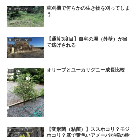
草刈機で何らかの生き物を刈ってしま
庭（ガーデニング）
う
【通算3度目】自宅の塀（外壁）が当
庭（ガーデニング）
て逃げされる
オリーブとユーカリグニー成長比較
花き
【変形菌（粘菌）】ススホコリ？モジ
庭（ガーデニング）
ホコリ？庭で黄色いアメーバが樫の樹