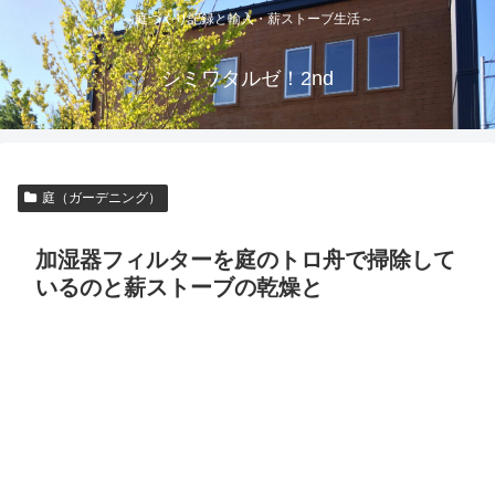
～庭づくり記録と輸入・薪ストーブ生活～
シミワタルゼ！2nd
庭（ガーデニング）
加湿器フィルターを庭のトロ舟で掃除して
いるのと薪ストーブの乾燥と