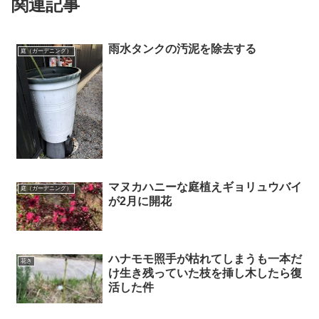
関連記事
雨水タンクの汚泥を除去する
庭（ガーデニング）
マヌカハニーな庭植えギョリュウバイ
庭（ガーデニング）
が2月に開花
ハナモモ照手が枯れてしまうも一本だ
花き
け生き残っていた枝を挿し木したら復
活した件