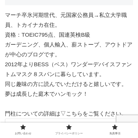
マーチ卒氷河期世代、元国家公務員→私立大学職
員、トカイナカ在住。
資格：TOEIC795点、国連英検B級
ガーデニング、個人輸入、薪ストーブ、アウトドア
が中心のブログです。
2012年よりBESS（ベス）ワンダーデバイスファン
トムマスク８スパンに暮らしています。
同じ趣味の方に読んでいただけると嬉しいです。
夢は成長した庭木でハンモック！
門柱についての詳細は▽こちらをご覧ください。
【ワンダーデバイス】我が家のガルバ
門柱について
お問い合わせ
プライバシーポリシー
免責事項
先日、ベスの方が門柱の写真を撮りにお越しにな