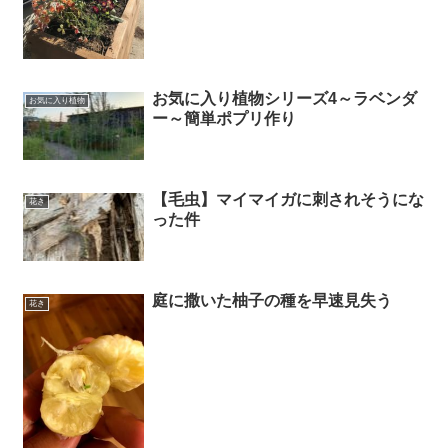
お気に入り植物シリーズ4～ラベンダ
お気に入り植物
ー～簡単ポプリ作り
【毛虫】マイマイガに刺されそうにな
花き
った件
庭に撒いた柚子の種を早速見失う
花き