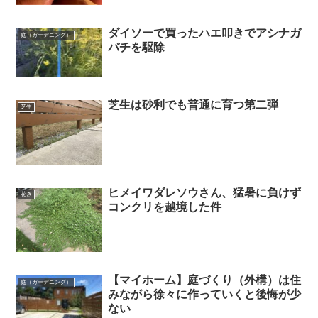
ダイソーで買ったハエ叩きでアシナガ
庭（ガーデニング）
バチを駆除
芝生は砂利でも普通に育つ第二弾
芝生
ヒメイワダレソウさん、猛暑に負けず
花き
コンクリを越境した件
【マイホーム】庭づくり（外構）は住
庭（ガーデニング）
みながら徐々に作っていくと後悔が少
ない