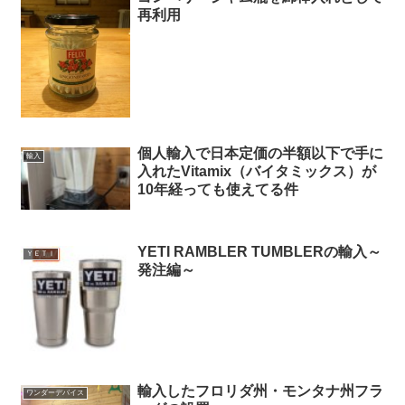
再利用
個人輸入で日本定価の半額以下で手に
輸入
入れたVitamix（バイタミックス）が
10年経っても使えてる件
YETI RAMBLER TUMBLERの輸入～
ＹＥＴＩ
発注編～
輸入したフロリダ州・モンタナ州フラ
ワンダーデバイス