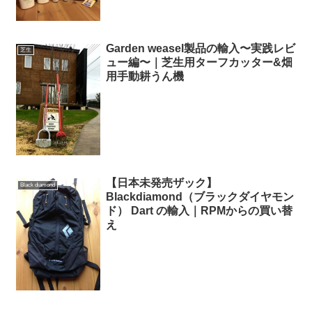
Garden weasel製品の輸入〜実践レビ
芝生
ュー編〜｜芝生用ターフカッター&畑
用手動耕うん機
【日本未発売ザック】
Black diamond
Blackdiamond（ブラックダイヤモン
ド） Dart の輸入｜RPMからの買い替
え