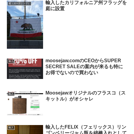
輸入したカリフォルニア州フラッグを
庭（ガーデニング）
庭に設置
moosejaw.comのCEOからSUPER
輸入
SECRET SALEの案内が来るも特に
お得でないので買わない
Moosejawオリジナルのフラスコ（ス
輸入
キットル）がオシャレ
輸入したFELIX（フェリックス）リン
輸入
ゴンベリージャム瓶を綿棒入れとして