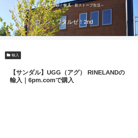
～庭づくり記録と輸入・薪ストーブ生活～
シミワタルゼ！2nd
輸入
【サンダル】UGG（アグ） RINELANDの
輸入｜6pm.comで購入