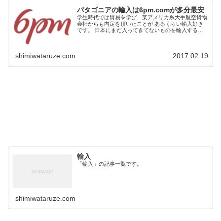
パタゴニアの輸入は6pm.comが多分最安
学生時代では貿易を学び、某アメリカ系大手航空貨物
会社からも内定を頂いたことが あるくらい輸入好き
です。 日本にまだ入ってきてないものを輸入するっ
ていう一人商社感が心地いい。 １２年にわたり主に
アウトドア関係の個人輸入をやってます。 合計１０...
shimiwataruze.com
2017.02.19
輸入
「輸入」の記事一覧です。
shimiwataruze.com