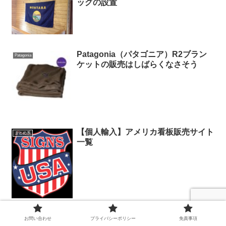
ッグの設置
Patagonia（パタゴニア）R2ブラン
Patagonia
ケットの販売はしばらくなさそう
【個人輸入】アメリカ看板販売サイト
まとめ系
一覧
ブルーリッジチェアワークスのボイジ
お問い合わせ
プライバシーポリシー
免責事項
輸入