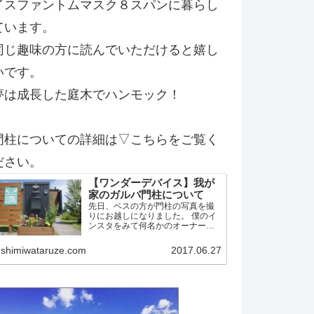
イスファントムマスク８スパンに暮らし
ています。
同じ趣味の方に読んでいただけると嬉し
いです。
夢は成長した庭木でハンモック！
門柱についての詳細は▽こちらをご覧く
ださい。
【ワンダーデバイス】我が
家のガルバ門柱について
先日、ベスの方が門柱の写真を撮
りにお越しになりました。 僕のイ
ンスタをみて何名かのオーナー候
補？！の方から問い合わせがあっ
たようです。 そこで今後の方のた
shimiwataruze.com
2017.06.27
めに我家の門柱について詳細を記
載しておこうかと思います。 作り
はワンデバと同一 予め言…