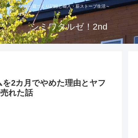
～庭づくり記録と輸入・薪ストーブ生活～
シミワタルゼ！2nd
ムを2カ月でやめた理由とヤフ
で売れた話