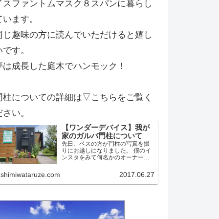
イスファントムマスク８スパンに暮らし
ています。
同じ趣味の方に読んでいただけると嬉し
いです。
夢は成長した庭木でハンモック！
門柱についての詳細は▽こちらをご覧く
ださい。
【ワンダーデバイス】我が
家のガルバ門柱について
先日、ベスの方が門柱の写真を撮
りにお越しになりました。 僕のイ
ンスタをみて何名かのオーナー候
補？！の方から問い合わせがあっ
たようです。 そこで今後の方のた
shimiwataruze.com
2017.06.27
めに我家の門柱について詳細を記
載しておこうかと思います。 作り
はワンデバと同一 予め言…