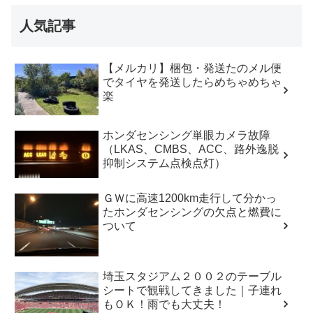
人気記事
【メルカリ】梱包・発送たのメル便
でタイヤを発送したらめちゃめちゃ
楽
ホンダセンシング単眼カメラ故障
（LKAS、CMBS、ACC、路外逸脱
抑制システム点検点灯）
ＧＷに高速1200km走行して分かっ
たホンダセンシングの欠点と燃費に
ついて
埼玉スタジアム２００２のテーブル
シートで観戦してきました｜子連れ
もＯＫ！雨でも大丈夫！