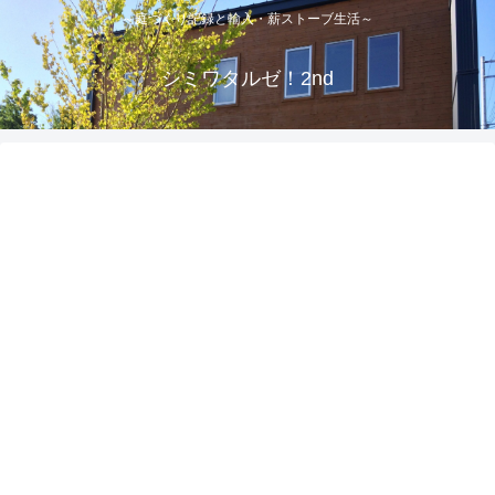
～庭づくり記録と輸入・薪ストーブ生活～
シミワタルゼ！2nd