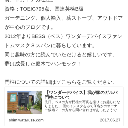
資格：TOEIC795点、国連英検B級
ガーデニング、個人輸入、薪ストーブ、アウトドア
が中心のブログです。
2012年よりBESS（ベス）ワンダーデバイスファン
トムマスク８スパンに暮らしています。
同じ趣味の方に読んでいただけると嬉しいです。
夢は成長した庭木でハンモック！
門柱についての詳細は▽こちらをご覧ください。
【ワンダーデバイス】我が家のガルバ
門柱について
先日、ベスの方が門柱の写真を撮りにお越しにな
りました。 僕のインスタをみて何名かのオーナ
ー候補？！の方から問い合わせがあったようで
す。 そこで今後の方のために我家の門柱につい
て詳細を記載しておこうかと思います。 作りは
shimiwataruze.com
2017.06.27
ワンデバと同一 予め言…